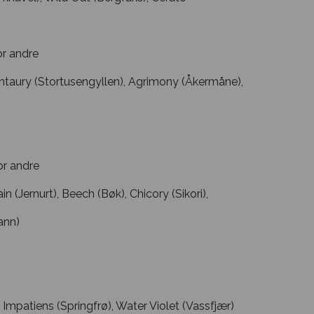
or andre
Centaury (Stortusengyllen), Agrimony (Åkermåne),
or andre
in (Jernurt), Beech (Bøk), Chicory (Sikori),
ann)
Impatiens (Springfrø), Water Violet (Vassfjær)