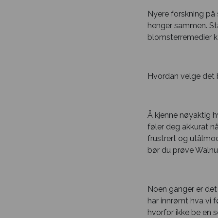
Nyere forskning på
henger sammen. Stadi
blomsterremedier ka
Hvordan velge det 
Å kjenne nøyaktig h
føler deg akkurat nå
frustrert og utålmod
bør du prøve Walnut
Noen ganger er det 
har innrømt hva vi f
hvorfor ikke be en 