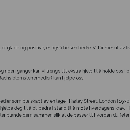
 er glade og positive, er også helsen bedre. Vi får mer ut av liv
 noen ganger kan vi trenge litt ekstra hjelp til å holde oss i
achs blomsterremedier) kan hjelpe oss.
ier som ble skapt av en lege i Harley Street, London i 1930-
hjelpe deg til å bli bedre i stand til å møte hverdagens krav. H
ller blande dem sammen slik at de passer til hvordan du føler