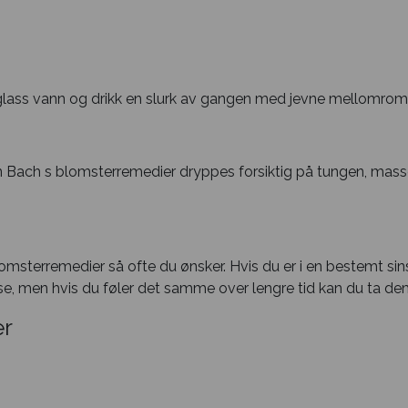
 glass vann og drikk en slurk av gangen med jevne mellomrom. 
 Bach s blomsterremedier dryppes forsiktig på tungen, masser
omsterremedier så ofte du ønsker. Hvis du er i en bestemt sins
se, men hvis du føler det samme over lengre tid kan du ta dem
r