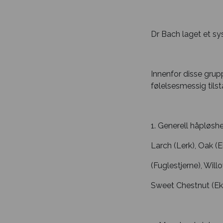
Dr Bach laget et sy
Innenfor disse grup
følelsesmessig tilst
1. Generell håpløshet
Larch (Lerk), Oak (
(Fuglestjerne), Will
Sweet Chestnut (Ek