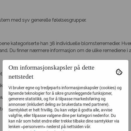
stem med syv generelle følelsesgrupper.
pene kategoriserte han 38 individuelle blomsterremedier. Hve
and. Du finner nærmere informasjon om de ulike remediene i avs
Om informasjonskapsler på dette
 eller fortvilelse
nettstedet
Eik), Crab Apple (Dvergsøteple), Star of Bethlehem
Vi bruker egne og tredjeparts informasjonskapsler (cookies) og
lignende teknologier for å sikre grunnleggende funksjoner,
ow (Hengepil), Elm (Alm), Pine (Furu),
generere statistikk, og for å tilpasse markedsføring og
annonser (inkludert deling av brukerdata med partnere).
te kastanje)
Samtykket er helt frivillig. Du kan velge å godta alle, avvise
valgfrie, eller tilpasse valgene dine per kategori nedenfor. Du
kan når som helst endre eller trekke tilbake dine samtykker via
lenken «personvern» nederst på nettsiden vår.