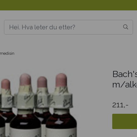
rmedisin
Bach'
m/alk
211,-