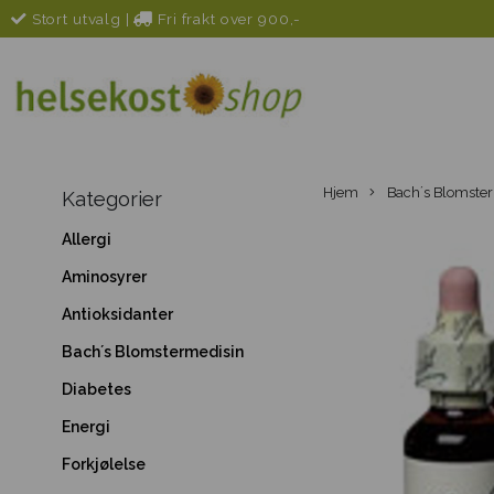
Stort utvalg
|
Fri frakt over 900,-
Hjem
Bach´s Blomste
Kategorier
Allergi
Aminosyrer
Antioksidanter
Bach´s Blomstermedisin
Diabetes
Energi
Forkjølelse