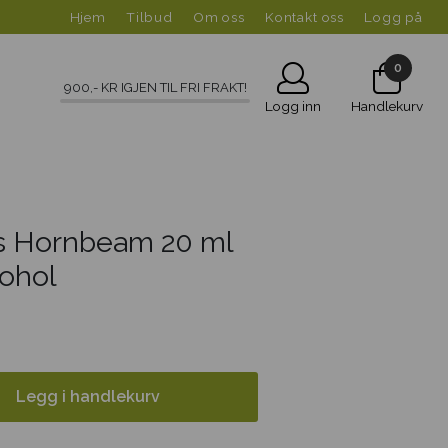
Hjem
Tilbud
Om oss
Kontakt oss
Logg på
0
900
,- KR IGJEN TIL FRI FRAKT!
Logg inn
Handlekurv
s Hornbeam 20 ml
ohol
Legg i handlekurv