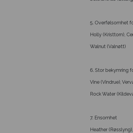
5. Overfølsomhet f
Holly (Kristtorn), 
Walnut (Valnøtt)
6. Stor bekymring f
Vine (Vindrue), Verva
Rock Water (Kildev
7. Ensomhet
Heather (Røsslyng), 