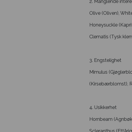
2. Manglende inter
Olive (Oliven), Whi
Honeysuckle (Kapri
Clematis (Tysk klem
3. Engstelighet
Mimulus (Gjøglerbl
(Kirsebærblomst), R
4. Usikkerhet
Hornbeam (Agnbøk), 
Scleranthus (Ettårig