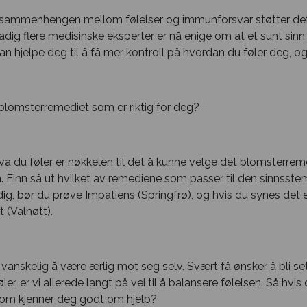
 sammenhengen mellom følelser og immunforsvar støtter det s
g flere medisinske eksperter er nå enige om at et sunt sinn v
n hjelpe deg til å få mer kontroll på hvordan du føler deg, og
blomsterremediet som er riktig for deg?
va du føler er nøkkelen til det å kunne velge det blomsterre
. Finn så ut hvilket av remediene som passer til den sinnsstemni
ig, bør du prøve Impatiens (Springfrø), og hvis du synes det er
 (Valnøtt).
vanskelig å være ærlig mot seg selv. Svært få ønsker å bli set
øler, er vi allerede langt på vei til å balansere følelsen. Så hv
som kjenner deg godt om hjelp?