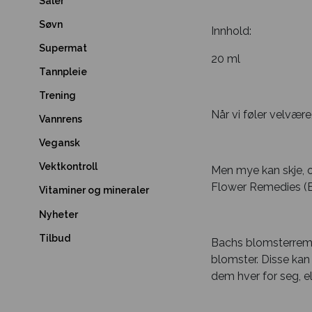
Såler
Søvn
Innhold:
Supermat
20 ml
Tannpleie
Trening
Når vi føler velvære,
Vannrens
Vegansk
Vektkontroll
Men mye kan skje, og
Flower Remedies (B
Vitaminer og mineraler
Nyheter
Tilbud
Bachs blomsterremed
blomster. Disse kan 
dem hver for seg, e