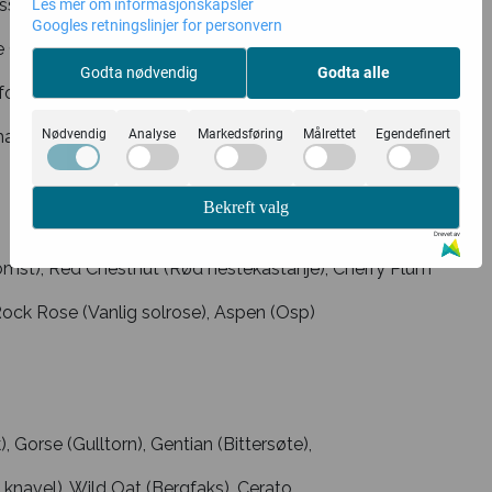
esse for omverdenen
Les mer om informasjonskapsler
Googles retningslinjer for personvern
te Chestnut (Hestekastanje), Wild Rose (Steinnype),
Godta nødvendig
Godta alle
fol), Chestnut Bud (Hestekastanjeknopp),
Nødvendig
Analyse
Markedsføring
Målrettet
Egendefinert
atis), Mustard (Åkersennep)
Bekreft valg
Drevet av
omst), Red Chestnut (Rød hestekastanje), Cherry Plum
ock Rose (Vanlig solrose), Aspen (Osp)
Gorse (Gulltorn), Gentian (Bittersøte),
 knavel), Wild Oat (Bergfaks), Cerato