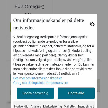
Ruis Omega-3
Selolje Extra ...
349,-
Om informasjonskapsler på dette
nettstedet
Kjøp
Vi bruker egne og tredjeparts informasjonskapsler
(cookies) og lignende teknologier for å sikre
grunnleggende funksjoner, generere statistikk, og for å
tilpasse markedsføring og annonser (inkludert deling
Kunder kjøpte også
av brukerdata med partnere). Samtykket er helt
frivillig. Du kan velge å godta alle, avvise valgfrie, eller
tilpasse valgene dine per kategori nedenfor. Du kan når
som helst endre eller trekke tilbake dine samtykker via
lenken «personvern» nederst på nettsiden vår.
Les mer om informasjonskapsler
Googles retningslinjer for personvern
Godta nødvendig
Godta alle
Nødvendig
Analyse
Markedsføring
Målrettet
Egendefinert