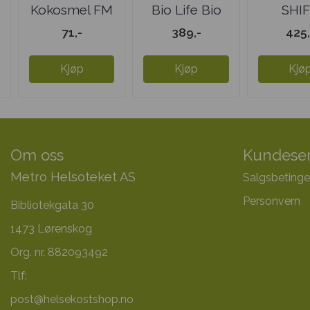
Kokosmel FM
Bio Life Bio
SHI
økologisk
Dophilus
Magnes
71,-
389,-
425,
120 .
Kjøp
Kjøp
Kjø
Om oss
Kundeser
Metro Helsoteket AS
Salgsbetinge
Personvern
Bibliotekgata 30
1473 Lørenskog
Org. nr. 882093492
Tlf:
post@helsekostshop.no