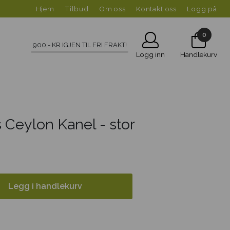
Hjem
Tilbud
Om oss
Kontakt oss
Logg på
0
900
,- KR IGJEN TIL FRI FRAKT!
Logg inn
Handlekurv
 Ceylon Kanel - stor
Legg i handlekurv