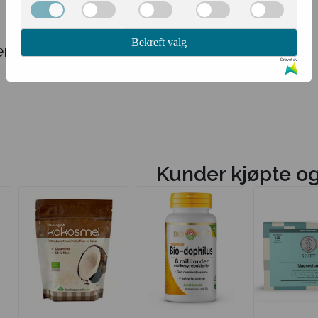
Bekreft valg
r
Drevet av
Kunder kjøpte o