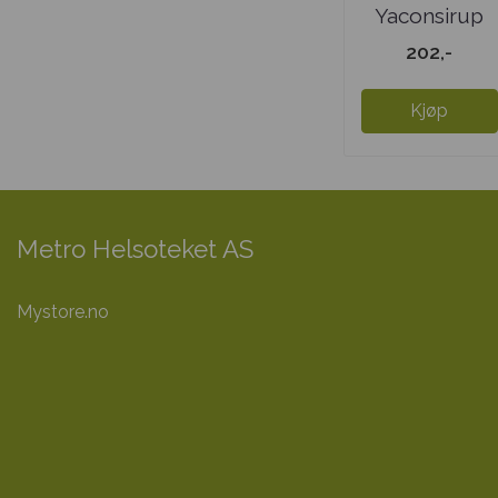
Yaconsirup
202,-
Kjøp
Metro Helsoteket AS
Mystore.no