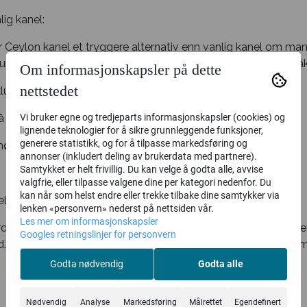
ig kanel:
r Ceylon kanel et tryggere alternativ enn vanlig kanel om man
marin - et stoff som kan gi leverskade - enn vanlig kanel (såk
Om informasjonskapsler på dette
nettstedet
lusiv kvalitet med mindre kumarin
 ordre for ekstra ferskhet
Vi bruker egne og tredjeparts informasjonskapsler (cookies) og
lignende teknologier for å sikre grunnleggende funksjoner,
generere statistikk, og for å tilpasse markedsføring og
nøytral
annonser (inkludert deling av brukerdata med partnere).
Samtykket er helt frivillig. Du kan velge å godta alle, avvise
valgfrie, eller tilpasse valgene dine per kategori nedenfor. Du
kan når som helst endre eller trekke tilbake dine samtykker via
lse:
lenken «personvern» nederst på nettsiden vår.
Les mer om informasjonskapsler
rdens beste jordbruksområder, skånsomt behandlet og pakket
Googles retningslinjer for personvern
ord. Kanel brukes på grøt, i bakverk og gjerne også i eksotiske m
Godta nødvendig
Godta alle
Nødvendig
Analyse
Markedsføring
Målrettet
Egendefinert