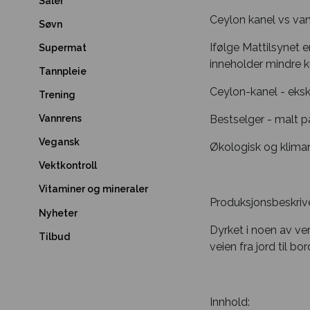
Såler
Ceylon kanel vs vanl
Søvn
Ifølge Mattilsynet e
Supermat
inneholder mindre ku
Tannpleie
Ceylon-kanel - eksk
Trening
Bestselger - malt på
Vannrens
Vegansk
Økologisk og klima
Vektkontroll
Vitaminer og mineraler
Produksjonsbeskrive
Nyheter
Dyrket i noen av ve
Tilbud
veien fra jord til b
Innhold: