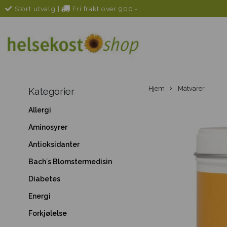
Stort utvalg
|
Fri frakt over 900,-
Hjem
Matvarer
Kategorier
Allergi
Aminosyrer
Antioksidanter
Bach´s Blomstermedisin
Diabetes
Energi
Forkjølelse