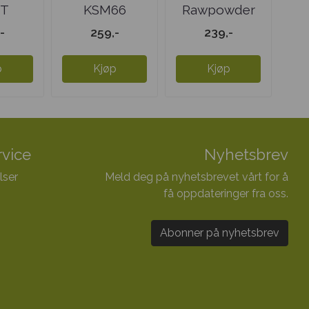
FT
KSM66
Rawpowder
ium -
Ashwagandha
Matcha-te
-
259,-
239,-
..
300 mg
p
Kjøp
Kjøp
vice
Nyhetsbrev
lser
Meld deg på nyhetsbrevet vårt for å
få oppdateringer fra oss.
Abonner på nyhetsbrev