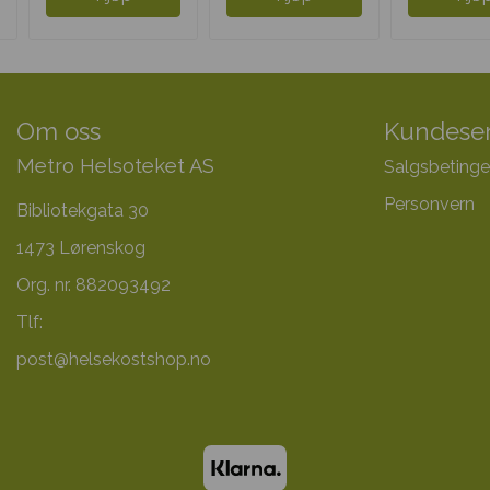
Om oss
Kundeser
Metro Helsoteket AS
Salgsbetinge
Personvern
Bibliotekgata 30
1473 Lørenskog
Org. nr. 882093492
Tlf:
post@helsekostshop.no