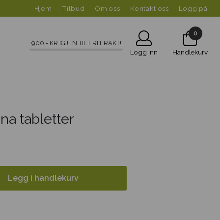
Hjem
Tilbud
Om oss
Kontakt oss
Logg på
0
900
,- KR IGJEN TIL FRI FRAKT!
Logg inn
Handlekurv
ina tabletter
Legg i handlekurv