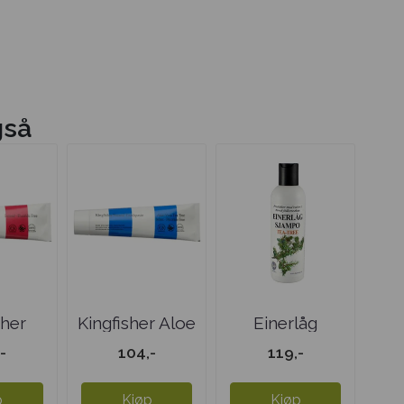
gså
sher
Kingfisher Aloe
Einerlåg
kel
Vera, Tea ...
sjampo Tea-
-
104,-
119,-
 ...
Tree
p
Kjøp
Kjøp