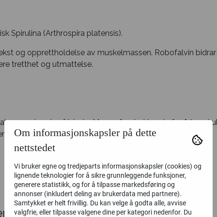
sk Spirulina (Arthrospira platensis).
l vekst og opprettholdelse av muskelmassen. Robofalvin bidr
sere tretthet og utmattelse.
 alge, smaker den frisk sjø. Mange foretrekker derfor å ta spirul
Om informasjonskapsler på dette
n kald drikke.
nettstedet
Vi bruker egne og tredjeparts informasjonskapsler (cookies) og
lignende teknologier for å sikre grunnleggende funksjoner,
generere statistikk, og for å tilpasse markedsføring og
annonser (inkludert deling av brukerdata med partnere).
Samtykket er helt frivillig. Du kan velge å godta alle, avvise
r
valgfrie, eller tilpasse valgene dine per kategori nedenfor. Du