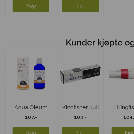
Kjøp
Kjøp
Kunder kjøpte o
Aqua Oleum
Kingfisher kull
Kingfi
Mandelolje søt
u/fluor ...
fenni
107,-
104,-
104,
u/fluor
Kjøp
Kjøp
Kjø