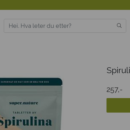
Spirul
257,-