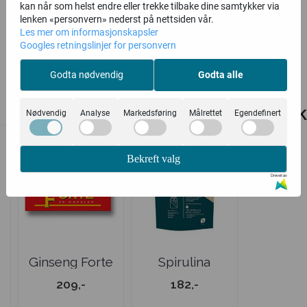
kan når som helst endre eller trekke tilbake dine samtykker via
lenken «personvern» nederst på nettsiden vår.
Les mer om informasjonskapsler
Googles retningslinjer for personvern
Godta nødvendig
Godta alle
Relaterte produk
Nødvendig
Analyse
Markedsføring
Målrettet
Egendefinert
Bekreft valg
Drevet av
s
Ginseng Forte
Spirulina
Pulver
209,-
182,-