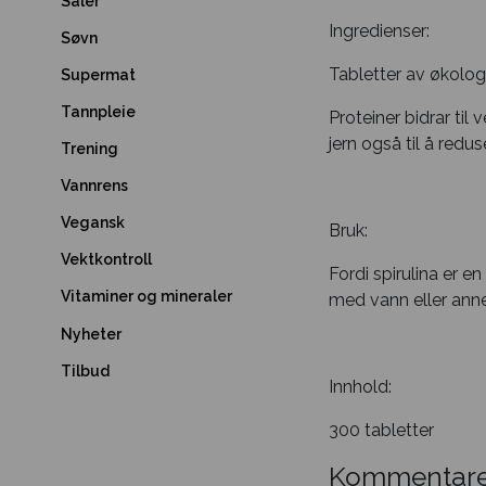
Såler
Ingredienser:
Søvn
Tabletter av økologi
Supermat
Tannpleie
Proteiner bidrar ti
jern også til å redu
Trening
Vannrens
Vegansk
Bruk:
Vektkontroll
Fordi spirulina er en
Vitaminer og mineraler
med vann eller anne
Nyheter
Tilbud
Innhold:
300 tabletter
Kommentare