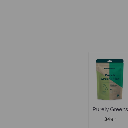
Purely Green
Max Pulver
349,-