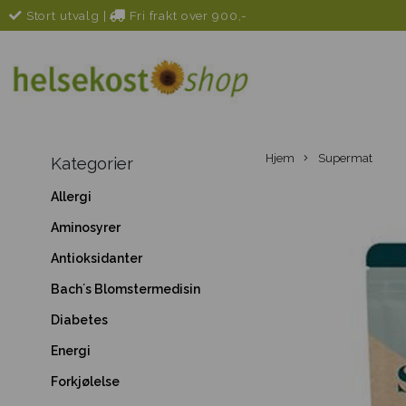
Stort utvalg
|
Fri frakt over 900,-
Hjem
Supermat
Kategorier
Allergi
Aminosyrer
Antioksidanter
Bach´s Blomstermedisin
Diabetes
Energi
Forkjølelse