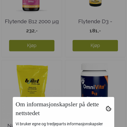
Flytende B12 2000 µg
Flytende D3 -
vegansk
232,-
181,-
Kjøp
Kjøp
Om informasjonskapsler på dette
nettstedet
Vi bruker egne og tredjeparts informasjonskapsler
Næringsgjær Bjæst
OmniVita B12