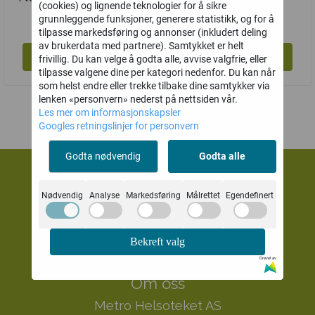
(cookies) og lignende teknologier for å sikre
Flokker
sugetabletter
115,-
255,-
grunnleggende funksjoner, generere statistikk, og for å
tilpasse markedsføring og annonser (inkludert deling
av brukerdata med partnere). Samtykket er helt
Kjøp
Kjøp
frivillig. Du kan velge å godta alle, avvise valgfrie, eller
tilpasse valgene dine per kategori nedenfor. Du kan når
som helst endre eller trekke tilbake dine samtykker via
lenken «personvern» nederst på nettsiden vår.
Les mer om informasjonskapsler
Googles retningslinjer for personvern
Godta nødvendig
Godta alle
Metro Helsoteket AS
Nødvendig
Analyse
Markedsføring
Målrettet
Egendefinert
Mystore.no
Bekreft valg
Drevet av
Om oss
Metro Helsoteket AS