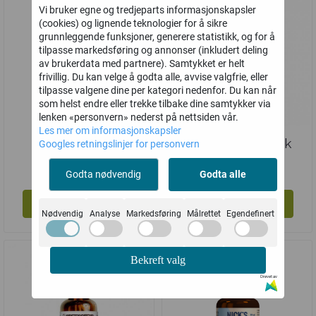
Vi bruker egne og tredjeparts informasjonskapsler
(cookies) og lignende teknologier for å sikre
grunnleggende funksjoner, generere statistikk, og for å
tilpasse markedsføring og annonser (inkludert deling
av brukerdata med partnere). Samtykket er helt
frivillig. Du kan velge å godta alle, avvise valgfrie, eller
tilpasse valgene dine per kategori nedenfor. Du kan når
som helst endre eller trekke tilbake dine samtykker via
lenken «personvern» nederst på nettsiden vår.
Les mer om informasjonskapsler
Grønn Kaffe
More Man 4 pakk
Googles retningslinjer for personvern
m/konjac
249,-
1.356,-
Godta nødvendig
Godta alle
Kjøp
Kjøp
Nødvendig
Analyse
Markedsføring
Målrettet
Egendefinert
Bekreft valg
Drevet av