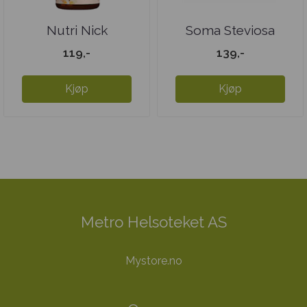
Nutri Nick
Soma Steviosa
Steviadråper - ...
SUKKER 250 gr
119,-
139,-
Kjøp
Kjøp
Metro Helsoteket AS
Mystore.no