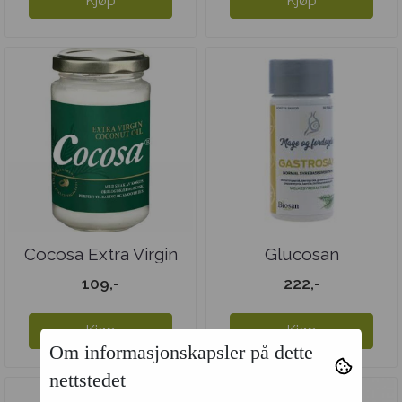
Kjøp
Kjøp
Cocosa Extra Virgin
Glucosan
220 ml
109,-
222,-
Kjøp
Kjøp
Om informasjonskapsler på dette
nettstedet