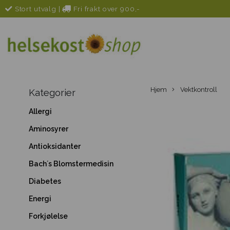
Stort utvalg
|
Fri frakt over 900,-
Hjem
Vektkontroll
Kategorier
Allergi
Aminosyrer
Antioksidanter
Bach´s Blomstermedisin
Diabetes
Energi
Forkjølelse