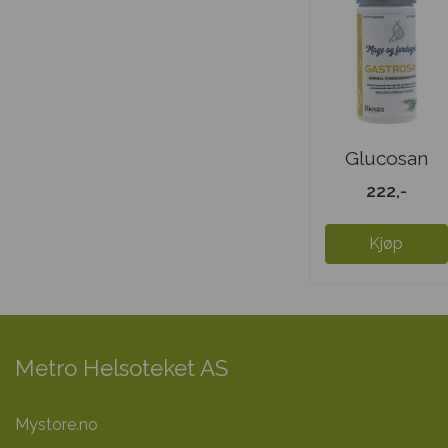
Glucosan
222,-
Kjøp
Metro Helsoteket AS
Mystore.no