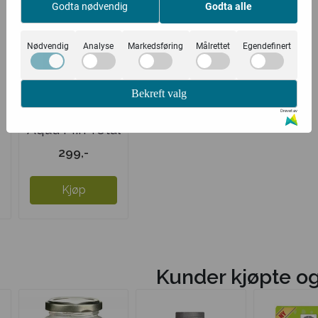
Godta nødvendig
Godta alle
Nødvendig
Analyse
Markedsføring
Målrettet
Egendefinert
Bekreft valg
Drevet av
Aqua Min Total
stor
299,-
Kjøp
Kunder kjøpte o