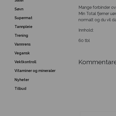
Såler
Mange forbinder ove
Søvn
Min Total fjerner 
Supermat
normalt og du vil d
Tannpleie
Innhold:
Trening
60 tbl
Vannrens
Vegansk
Kommentare
Vektkontroll
Vitaminer og mineraler
Nyheter
Tilbud