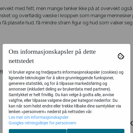
rvekt med fett, men mange tenker ikke på at overvekt også k
uønsket og overflødig væske i kroppen som mange mennesker p
a få pløsete hud, få mindre stram figur og hud som valker s
Om informasjonskapsler på dette
nettstedet
r
Vi bruker egne og tredjeparts informasjonskapsler (cookies) og
lignende teknologier for å sikre grunnleggende funksjoner,
generere statistikk, og for å tilpasse markedsføring og
annonser (inkludert deling av brukerdata med partnere).
Samtykket er helt frivillig. Du kan velge å godta alle, avvise
valgfrie, eller tilpasse valgene dine per kategori nedenfor. Du
kan når som helst endre eller trekke tilbake dine samtykker via
lenken «personvern» nederst på nettsiden vår.
Les mer om informasjonskapsler
Relaterte produk
Googles retningslinjer for personvern