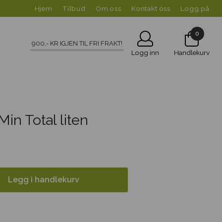
Hjem
Tilbud
Om oss
Kontakt oss
Logg på
0
900
,- KR IGJEN TIL FRI FRAKT!
Logg inn
Handlekurv
in Total liten
Legg i handlekurv