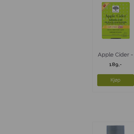
Apple Cider -
liten
189,-
Kjøp