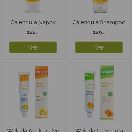
Calendula Nappy
Calendula Shampoo
Change Cream
& Body Wash
122,-
129,-
Kjøp
Kjøp
Weleda Arnika salve
Weleda Calendula