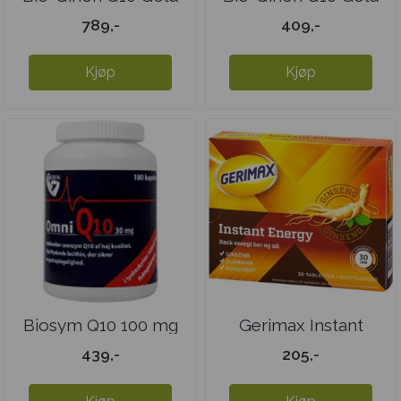
100 mg - ...
100 mg - ...
789,-
409,-
Kjøp
Kjøp
Biosym Q10 100 mg
Gerimax Instant
Energy
439,-
205,-