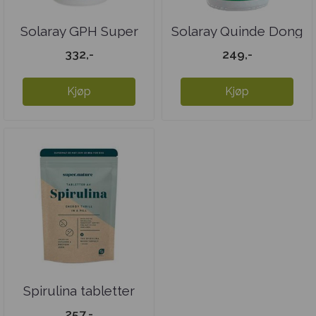
Solaray GPH Super
Solaray Quinde Dong
Rosenrot
Quai
332,-
249,-
Kjøp
Kjøp
Spirulina tabletter
257,-