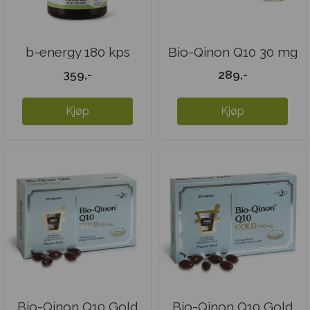
b-energy 180 kps
Bio-Qinon Q10 30 mg
60 kps
359,-
289,-
Kjøp
Kjøp
Bio-Qinon Q10 Gold
Bio-Qinon Q10 Gold