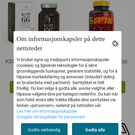
Om informasjonskapsler på dette
nettstedet
Vi bruker egne og tredjeparts informasjonskapsler
KSM66 Ashwagandha
Mutant caffeine 200
(cookies) og lignende teknologier for å sikre
300 mg
mg
259,-
239,-
grunnleggende funksjoner, generere statistikk, og for å
tilpasse markedsføring og annonser (inkludert deling
av brukerdata med partnere). Samtykket er helt
Kjøp
Kjøp
frivillig. Du kan velge å godta alle, avvise valgfrie, eller
tilpasse valgene dine per kategori nedenfor. Du kan når
som helst endre eller trekke tilbake dine samtykker via
lenken «personvern» nederst på nettsiden vår.
Nyhet
Les mer om informasjonskapsler
Googles retningslinjer for personvern
Godta nødvendig
Godta alle