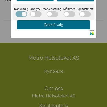
Nødvendig
Analyse
Markedsføring
Målrettet
Egendefinert
Bekreft valg
Drevet av
Metro Helsoteket AS
Mystore.no
Om oss
Metro Helsoteket AS
Bibliotekgata 30