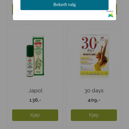
Bekreft valg
Kjøp
Kjøp
Drevet av
Japol
30 days
Peppermynteolje
136,-
409,-
Kjøp
Kjøp