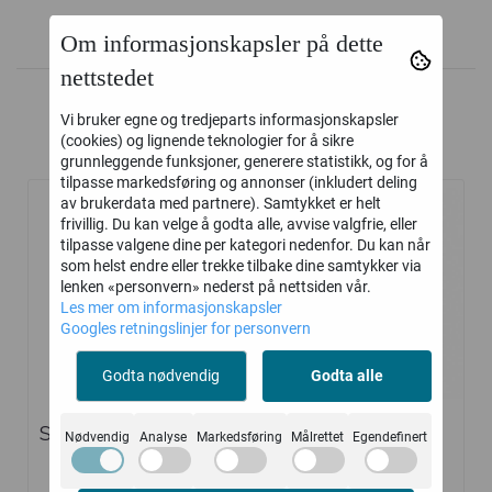
Om informasjonskapsler på dette
nettstedet
Vi bruker egne og tredjeparts informasjonskapsler
(cookies) og lignende teknologier for å sikre
Kunder kjøpte også
grunnleggende funksjoner, generere statistikk, og for å
tilpasse markedsføring og annonser (inkludert deling
av brukerdata med partnere). Samtykket er helt
frivillig. Du kan velge å godta alle, avvise valgfrie, eller
tilpasse valgene dine per kategori nedenfor. Du kan når
som helst endre eller trekke tilbake dine samtykker via
lenken «personvern» nederst på nettsiden vår.
Les mer om informasjonskapsler
Googles retningslinjer for personvern
Godta nødvendig
Godta alle
Solaray Magnesium
SunVita
Nødvendig
Analyse
Markedsføring
Målrettet
Egendefinert
Glysinat
Nypefrøolje
315,-
192,-