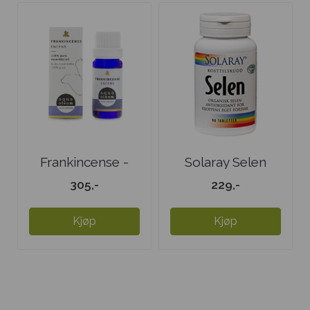
Frankincense -
Solaray Selen
eterisk olje
305,-
229,-
Kjøp
Kjøp