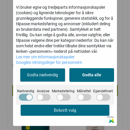
Vi bruker egne og tredjeparts informasjonskapsler
(cookies) og lignende teknologier for å sikre
grunnleggende funksjoner, generere statistikk, og for å
tilpasse markedsføring og annonser (inkludert deling
av brukerdata med partnere). Samtykket er helt
frivillig. Du kan velge å godta alle, avvise valgfrie, eller
tilpasse valgene dine per kategori nedenfor. Du kan når
som helst endre eller trekke tilbake dine samtykker via
lenken «personvern» nederst på nettsiden vår.
Les mer om informasjonskapsler
Googles retningslinjer for personvern
Solaray Cran Actin
Agrosan med Tea
Mannose
Tree-olje
255,-
355,-
Godta nødvendig
Godta alle
Kjøp
Kjøp
Nødvendig
Analyse
Markedsføring
Målrettet
Egendefinert
Bekreft valg
Drevet av