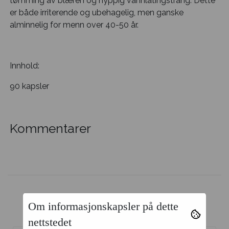
tømming av blæren og hyppig vannlatingstrang. Dette
er både irriterende og ubehagelig, men ganske
alminnelig for menn over 40-50 år.
Innhold:
90 kapsler
Kommentarer
Om informasjonskapsler på dette
Kunder kjøpte også
nettstedet