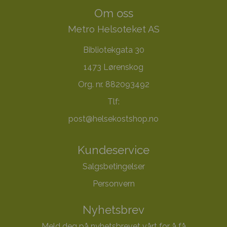
Om oss
Metro Helsoteket AS
Bibliotekgata 30
1473 Lørenskog
Org. nr. 882093492
Tlf:
post@helsekostshop.no
Kundeservice
Salgsbetingelser
Personvern
Nyhetsbrev
Meld deg på nyhetsbrevet vårt for å få