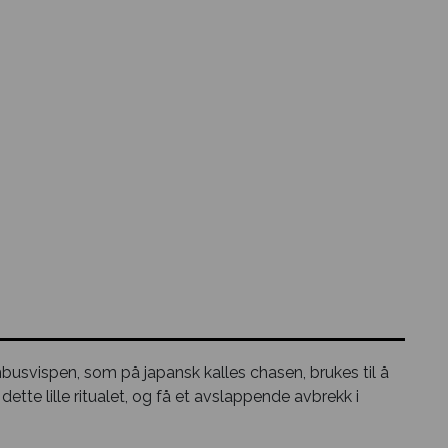
busvispen, som på japansk kalles chasen, brukes til å
ette lille ritualet, og få et avslappende avbrekk i