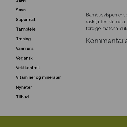
Såler
Søvn
Bambusvispen er spe
Supermat
raskt, uten klumper
ferdige matcha-dri
Tannpleie
Kommentare
Trening
Vannrens
Vegansk
Vektkontroll
Vitaminer og mineraler
Nyheter
Tilbud