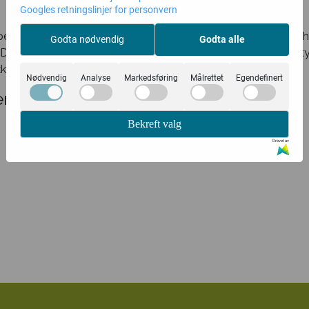
Googles retningslinjer for personvern
sielt designet for den tradisjonelle måten å tilberede matc
Godta nødvendig
Godta alle
. Dette får frem aromaen og smaken, og vil derfor ha stor be
kken.
Nødvendig
Analyse
Markedsføring
Målrettet
Egendefinert
r
Bekreft valg
Drevet av