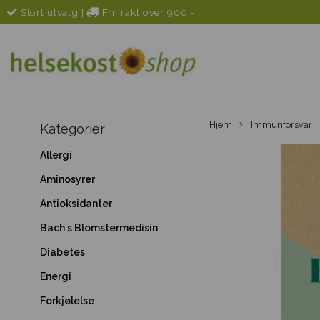
Stort utvalg
|
Fri frakt over 900,-
Hjem
Immunforsvar
Kategorier
Allergi
Aminosyrer
Antioksidanter
Bach´s Blomstermedisin
Diabetes
Energi
Forkjølelse