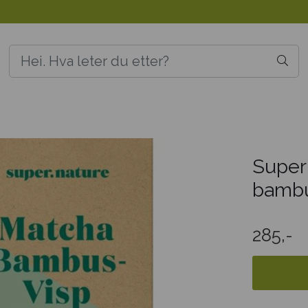
Super
bamb
285,-