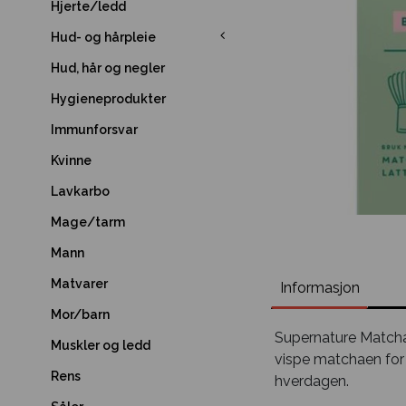
Hjerte/ledd
Hud- og hårpleie
Hud, hår og negler
Hygieneprodukter
Immunforsvar
Kvinne
Lavkarbo
Mage/tarm
Mann
Matvarer
Informasjon
Mor/barn
Supernature Matcha 
Muskler og ledd
vispe matchaen for h
Rens
hverdagen.