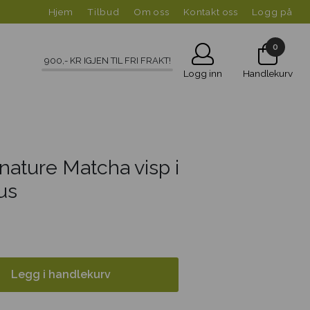
Hjem
Tilbud
Om oss
Kontakt oss
Logg på
0
900
,- KR IGJEN TIL FRI FRAKT!
Logg inn
Handlekurv
nature Matcha visp i
us
Legg i handlekurv