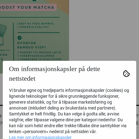
Om informasjonskapsler på dette
nettstedet
Vi bruker egne og tredjeparts informasjonskapsler (cookies) og
lignende teknologier for å sikre grunnleggende funksjoner,
generere statistikk, og for å tilpasse markedsføring og
annonser (inkludert deling av brukerdata med partnere).
Samtykket er helt frivillig. Du kan velge å godta alle, avvise
visp i bambus til tradisjonell tilberedning av matcha-te. Bam
valgfrie, eller tilpasse valgene dine per kategori nedenfor. Du
ånd og gir teen en kremet og luftig konsistens. Ta deg tid til d
kan når som helst endre eller trekke tilbake dine samtykker via
lenken «personvern» nederst på nettsiden vår.
Les mer om informasjonskapsler