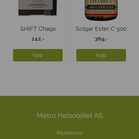
SHIFT Chaga
Solgar Ester C 500
mg 100 ...
242,-
369,-
Kjøp
Kjøp
Metro Helsoteket AS
Mystore.no