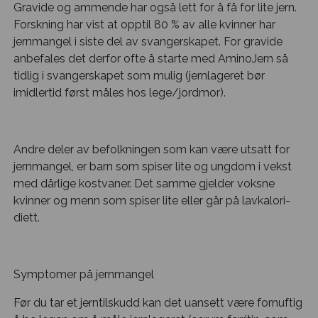
Gravide og ammende har også lett for å få for lite jern.
Forskning har vist at opptil 80 % av alle kvinner har
jernmangel i siste del av svangerskapet. For gravide
anbefales det derfor ofte å starte med AminoJern så
tidlig i svangerskapet som mulig (jernlageret bør
imidlertid først måles hos lege/jordmor).
Andre deler av befolkningen som kan være utsatt for
jernmangel, er barn som spiser lite og ungdom i vekst
med dårlige kostvaner. Det samme gjelder voksne
kvinner og menn som spiser lite eller går på lavkalori-
diett.
Symptomer på jernmangel
Før du tar et jerntilskudd kan det uansett være fornuftig