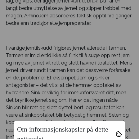
lag, og vips: der ligger jernet klart til bruk! Du får en
langt bedre utnyttelse av jernet og slipper trøbbel med
magen. AminoJern absorberes faktisk opptil fire ganger
bedre enn tradisjonelle jernpreparater.
I vanlige jerntilskudd frigjøres jernet allerede i tarmen.
Tarmen er imidlertid ikke så flink til å suge opp rent jern,
og mye av jernet vil rett og slett havne i toalettet. Mens
jernet driver rundt i tarmen kan det dessverre forårsake
en del problemer. Et eksempel: Jern og sink er
antagonister – det vil si at de hemmer opptaket av
hverandre. Sink er viktig for immunforsvaret ditt, men
det bryr ikke jernet seg om. Her er det ingen nåde.
Sinken blir rett og slett dyttet bort, og resultatet kan
være at sinkopptaket blir betydelig hemmet. Selen og
kobber er andre viktige mineraler som ikke liker seg i
Om informasjonskapsler på dette
nærheten av jern i tarmen. I AminoJern er jernet ”pakket
inn”, så det ikke ødelegger for opptaket av verken sink
nettstedet