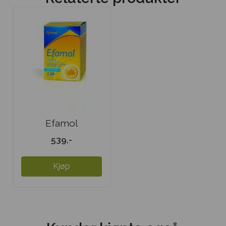
Efamol
539,-
Kjøp