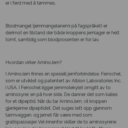
er i ferd med å tømmes.
Blodmangel (jernmangelanemi på fagspråket) er
derimot en tilstand der både kroppens jernlager er helt
tomt, samtidig som blodprosenten er for lav.
Hvordan virker AminoJern?
I AminoJern finnes en spesiell jernforbindelse, Ferrochel,
som er utviklet og patentert av Albion Laboratories Inc.
i USA. I Ferrochel ligger jernmolekylet omgitt av to
aminosyrer, en på hver side. De danner det som kalles
for et dipeptid. Når du tar AminoJern, vil kroppen
gjenkjenne dipeptidet. Det suges lett opp gjennom
tarmveggen, og jernet får være med som
gratispassasjer. Vel innenfor skiller de to aminosyrene