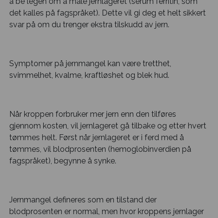
å be legen om å måle jernlageret (serum ferritin, som
det kalles på fagspråket). Dette vil gi deg et helt sikkert
svar på om du trenger ekstra tilskudd av jern.
Symptomer på jernmangel kan være tretthet,
svimmelhet, kvalme, kraftløshet og blek hud.
Når kroppen forbruker mer jern enn den tilføres
gjennom kosten, vil jernlageret gå tilbake og etter hvert
tømmes helt. Først når jernlageret er i ferd med å
tømmes, vil blodprosenten (hemoglobinverdien på
fagspråket), begynne å synke.
Jernmangel defineres som en tilstand der
blodprosenten er normal, men hvor kroppens jernlager