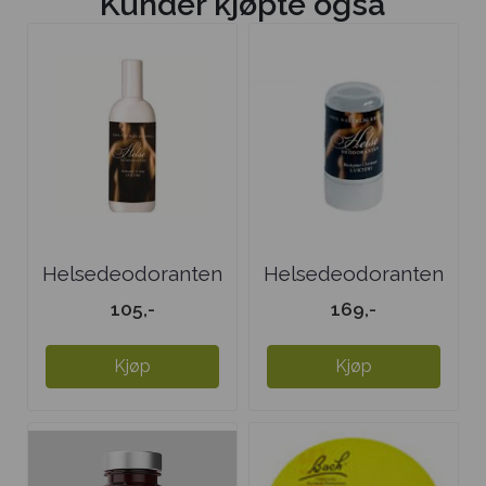
Kunder kjøpte også
Helsedeodoranten
Helsedeodoranten
spray 120 ml
stift 120 gr
105,-
169,-
Kjøp
Kjøp