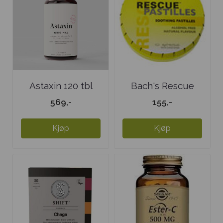
Astaxin 120 tbl
Bach's Rescue
pastiller
569,-
155,-
Kjøp
Kjøp