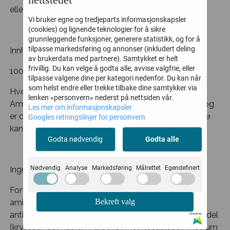
eller andre mineraler som du trenger.
Vi bruker egne og tredjeparts informasjonskapsler
(cookies) og lignende teknologier for å sikre
grunnleggende funksjoner, generere statistikk, og for å
tilpasse markedsføring og annonser (inkludert deling
Innhold:
av brukerdata med partnere). Samtykket er helt
frivillig. Du kan velge å godta alle, avvise valgfrie, eller
100 tabletter.
tilpasse valgene dine per kategori nedenfor. Du kan når
som helst endre eller trekke tilbake dine samtykker via
Hver tablett AminoJern inneholder 21 mg jern.
lenken «personvern» nederst på nettsiden vår.
AminoJern inneholder ingen animalske ingredienser og
Les mer om informasjonskapsler
er derfor velegnet også for vegetarianere. Tablettene
Googles retningslinjer for personvern
kan tas til måltider uten at opptaket reduseres.
Godta nødvendig
Godta alle
Nødvendig
Analyse
Markedsføring
Målrettet
Egendefinert
Ingredienser:
Fortykningsmiddel (cellulose), Ferrochel =
Bekreft valg
aminosyrechelatert jern (Ferrous bisglycinate),
antiklumpemiddel (d-kalsiumfosfat), fortykningsmiddel
Drevet av
(kryssbundet natriumkarboksymetylcellulose), medium