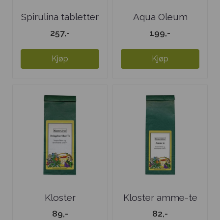
Spirulina tabletter
Aqua Oleum
Avokadoolje
257,-
199,-
Kjøp
Kjøp
Kloster
Kloster amme-te
bringebærblad-te
89,-
82,-