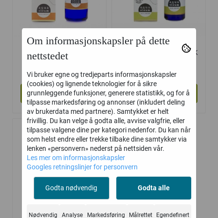
Om informasjonskapsler på dette
Aqua Oleum
Rosmarin - eterisk
nettstedet
Hvetekimolje
olje ØKO
125,-
147,-
Vi bruker egne og tredjeparts informasjonskapsler
(cookies) og lignende teknologier for å sikre
Kjøp
Kjøp
grunnleggende funksjoner, generere statistikk, og for å
tilpasse markedsføring og annonser (inkludert deling
av brukerdata med partnere). Samtykket er helt
frivillig. Du kan velge å godta alle, avvise valgfrie, eller
tilpasse valgene dine per kategori nedenfor. Du kan når
som helst endre eller trekke tilbake dine samtykker via
lenken «personvern» nederst på nettsiden vår.
Les mer om informasjonskapsler
Googles retningslinjer for personvern
Godta nødvendig
Godta alle
Nødvendig
Analyse
Markedsføring
Målrettet
Egendefinert