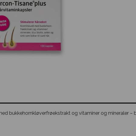
ed bukkehornkløverfrøekstrakt og vitaminer og mineraler – blan