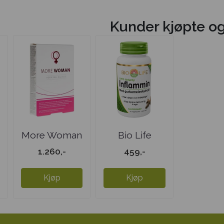
Kunder kjøpte o
More Woman
Bio Life
4 pakk
Inflammin
1.260,-
459,-
Kjøp
Kjøp