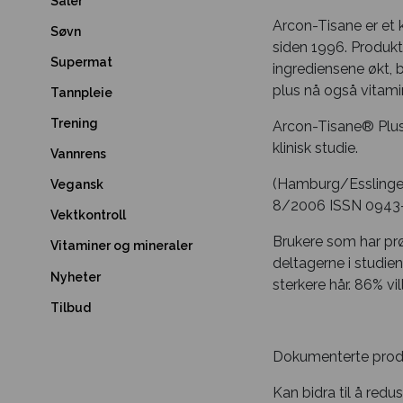
Såler
Arcon-Tisane er et 
Søvn
siden 1996. Produkte
Supermat
ingrediensene økt, b
plus nå også vitamin
Tannpleie
Trening
Arcon-Tisane® Plus 
klinisk studie.
Vannrens
(Hamburg/Esslingen
Vegansk
8/2006 ISSN 0943-9
Vektkontroll
Brukere som har prø
Vitaminer og mineraler
deltagerne i studi
Nyheter
sterkere hår. 86% vi
Tilbud
Dokumenterte produ
Kan bidra til å redu