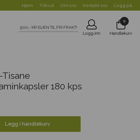
Hjem
Tilbud
Om oss
Kontakt oss
Logg på
0
900
,- KR IGJEN TIL FRI FRAKT!
Logg inn
Handlekurv
-Tisane
taminkapsler 180 kps
Legg i handlekurv