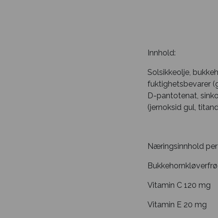
Innhold:
Solsikkeolje, bukke
fuktighetsbevarer (g
D-pantotenat, sinkok
(jernoksid gul, titan
Næringsinnhold per 
Bukkehornkløverfrø
Vitamin C 120 mg
Vitamin E 20 mg