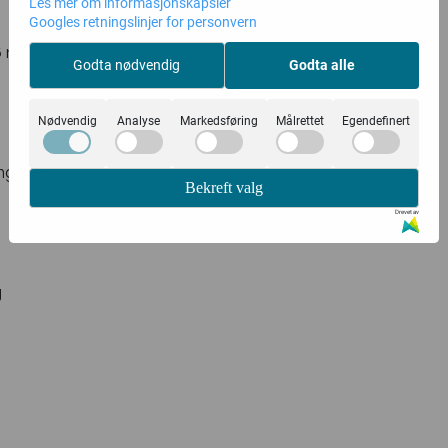
Les mer om informasjonskapsler
Googles retningslinjer for personvern
6 mg
Godta nødvendig
Godta alle
Nødvendig
Analyse
Markedsføring
Målrettet
Egendefinert
 mg
Bekreft valg
Drevet av
g