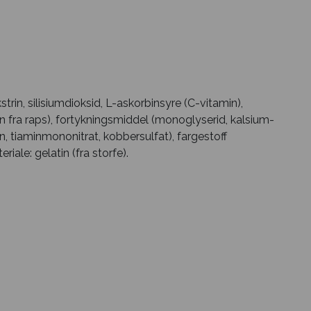
in, silisiumdioksid, L-askorbinsyre (C-vitamin),
tin fra raps), fortykningsmiddel (monoglyserid, kalsium-
in, tiaminmononitrat, kobbersulfat), fargestoff
riale: gelatin (fra storfe).