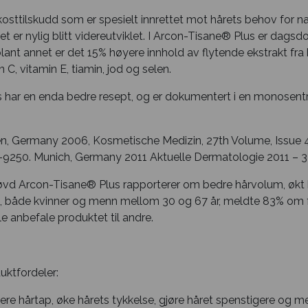
kosttilskudd som er spesielt innrettet mot hårets behov for n
t er nylig blitt videreutviklet. I Arcon-Tisane® Plus er dagsdo
lant annet er det 15% høyere innhold av flytende ekstrakt fra 
 C, vitamin E, tiamin, jod og selen.
har en enda bedre resept, og er dokumentert i en monosentri
, Germany 2006, Kosmetische Medizin, 27th Volume, Issue 4
250. Munich, Germany 2011 Aktuelle Dermatologie 2011 – 37
vd Arcon-Tisane® Plus rapporterer om bedre hårvolum, økt hår
en, både kvinner og menn mellom 30 og 67 år, meldte 83% om 
lle anbefale produktet til andre.
ktfordeler:
sere hårtap, øke hårets tykkelse, gjøre håret spenstigere og me