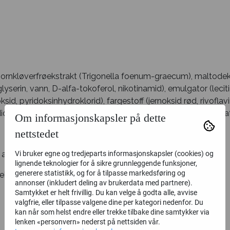
hornkløverfrøekstrakt (Trigonella foenum-graecum), maltodekstr
lyserin, vann, D-alfa-tokoferol, nikotinamid), emulgator (leci
sid, pyridoksinhydroklorid), fargestoff (jernoksid rød, rivoflav
dioksid, d-biotin, folat, kaliumjodid, natriumselenat). Kapselmate
Om informasjonskapsler på dette
nettstedet
anbefalt døgndose (2 kapsler):
Vi bruker egne og tredjeparts informasjonskapsler (cookies) og
lignende teknologier for å sikre grunnleggende funksjoner,
generere statistikk, og for å tilpasse markedsføring og
ekstrakt 300 mg
annonser (inkludert deling av brukerdata med partnere).
Samtykket er helt frivillig. Du kan velge å godta alle, avvise
valgfrie, eller tilpasse valgene dine per kategori nedenfor. Du
kan når som helst endre eller trekke tilbake dine samtykker via
lenken «personvern» nederst på nettsiden vår.