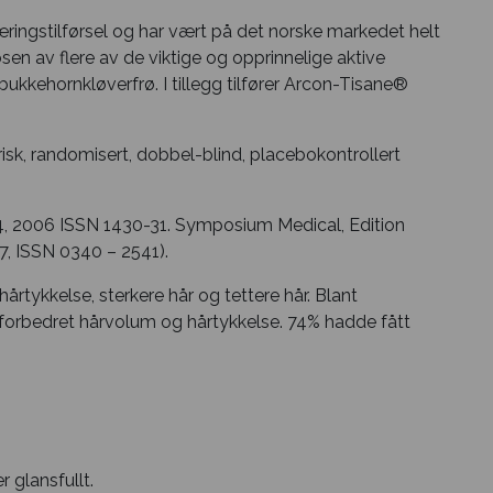
æringstilførsel og har vært på det norske markedet helt
sen av flere av de viktige og opprinnelige aktive
bukkehornkløverfrø. I tillegg tilfører Arcon-Tisane®
sk, randomisert, dobbel-blind, placebokontrollert
, 2006 ISSN 1430-31. Symposium Medical, Edition
, ISSN 0340 – 2541).
tykkelse, sterkere hår og tettere hår. Blant
forbedret hårvolum og hårtykkelse. 74% hadde fått
r glansfullt.