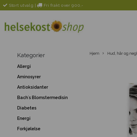
Stort utvalg
|
Fri frakt over 900,-
Hjem
Hud, hår og neg
Kategorier
Allergi
Aminosyrer
Antioksidanter
Bach´s Blomstermedisin
Diabetes
Energi
Forkjølelse