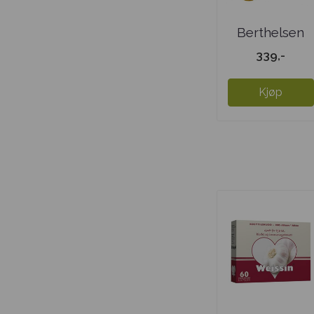
Berthelsen
Naturlig E-
339,-
vitamin
Kjøp