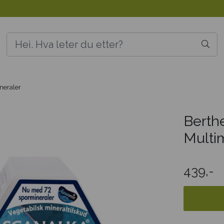
neraler
Berth
Multi
439,-