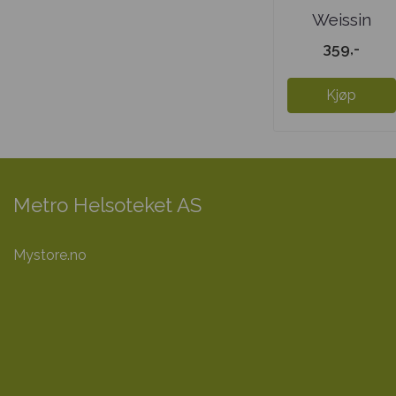
Weissin
Hvitløk
359,-
Kjøp
Metro Helsoteket AS
Mystore.no