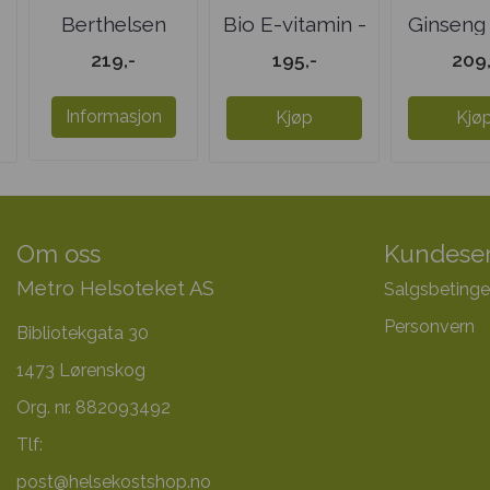
Berthelsen
Bio E-vitamin -
Ginseng
Sink -
240 mg
219,-
195,-
209,
UTSOLGT
Informasjon
Kjøp
Kjø
Om oss
Kundeser
Metro Helsoteket AS
Salgsbetinge
Personvern
Bibliotekgata 30
1473 Lørenskog
Org. nr. 882093492
Tlf:
post@helsekostshop.no