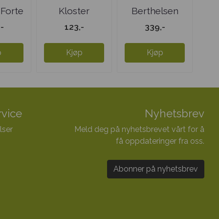
 Forte
Kloster
Berthelsen
forbrennings-
Naturlig E-
-
123,-
339,-
te
vitamin
p
Kjøp
Kjøp
vice
Nyhetsbrev
lser
Meld deg på nyhetsbrevet vårt for å
få oppdateringer fra oss.
Abonner på nyhetsbrev