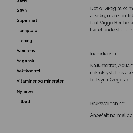
Såler
Det er viktig at et
Søvn
allsidig, men samti
Supermat
fant Viggo Berthels
har et underskudd på
Tannpleie
Trening
Vannrens
Ingredienser:
Vegansk
Kaliumsitrat, Aquami
Vektkontroll
mikrokrystallinsk c
fettsyrer (vegetabi
Vitaminer og mineraler
Nyheter
Tilbud
Bruksveiledning:
Anbefalt normal dose