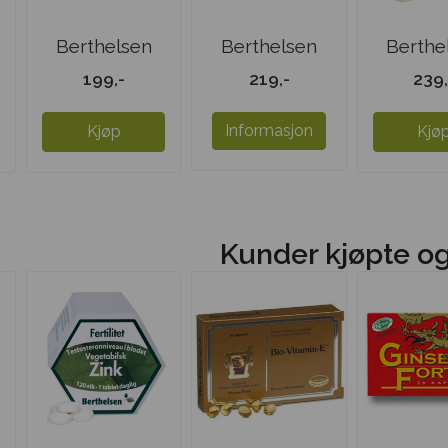
Berthelsen
Berthelsen
Berthe
Vegetamin ...
Sink -
Sel
199,-
219,-
239,
UTSOLGT
Informasjon
Kjøp
Kjø
Kunder kjøpte o