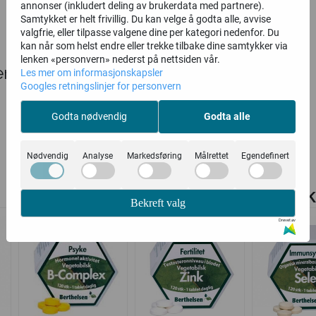
annonser (inkludert deling av brukerdata med partnere).
Samtykket er helt frivillig. Du kan velge å godta alle, avvise
valgfrie, eller tilpasse valgene dine per kategori nedenfor. Du
kan når som helst endre eller trekke tilbake dine samtykker via
lenken «personvern» nederst på nettsiden vår.
r
Les mer om informasjonskapsler
Googles retningslinjer for personvern
Godta nødvendig
Godta alle
Nødvendig
Analyse
Markedsføring
Målrettet
Egendefinert
Relaterte produk
Bekreft valg
Drevet av