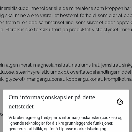
 mineraltilskudd inneholder alle de mineralene som kroppen h
dig skal mineralene være i et bestemt forhold, som gjør at opp
en fram til en god sammensetning, som sikrer et godt opptak
. Flere kliniske forsøk utført på produktet viste styrket immu
n algemineral, magnesiumsitrat, natriumsitrat, jernsitrat, sink
ellulose, stearinsyre, siliciumoxid), overflatebehandlingsmid
lsk, glycerol), mangangluconat, kobber glukonat, krompikolina
Om informasjonskapsler på dette
nettstedet
ring er 9 tabletter daglig.
Vi bruker egne og tredjeparts informasjonskapsler (cookies) og
lignende teknologier for å sikre grunnleggende funksjoner,
generere statistikk, og for å tilpasse markedsføring og