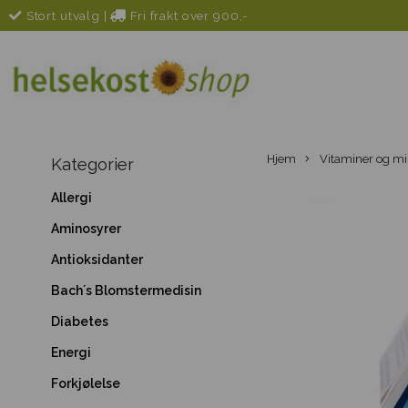
Stort utvalg
|
Fri frakt over 900,-
Hjem
Vitaminer og mi
Kategorier
Allergi
Aminosyrer
Antioksidanter
Bach´s Blomstermedisin
Diabetes
Energi
Forkjølelse