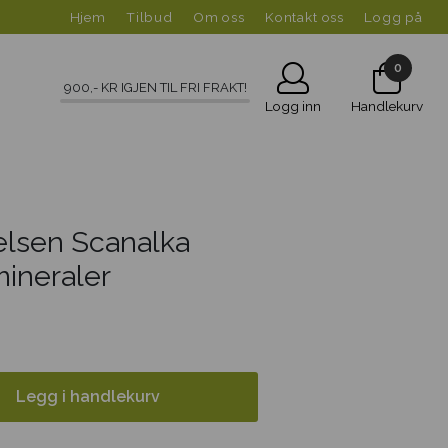
Hjem
Tilbud
Om oss
Kontakt oss
Logg på
0
900
,- KR IGJEN TIL FRI FRAKT!
Logg inn
Handlekurv
elsen Scanalka
mineraler
Legg i handlekurv