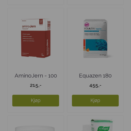
AminoJern - 100
Equazen 180
tabletter
kapsler
215,-
455,-
Kjøp
Kjøp