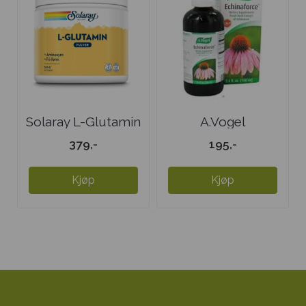
Solaray L-Glutamin
A.Vogel
pulver
Echinaforce dråper
379,-
195,-
Kjøp
Kjøp