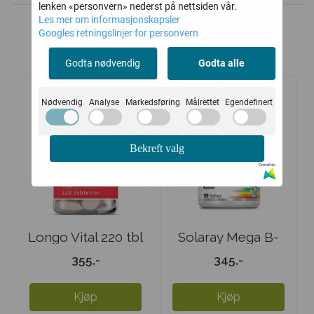
lenken «personvern» nederst på nettsiden vår.
Les mer om informasjonskapsler
Googles retningslinjer for personvern
Kunder kjøpte også
Godta nødvendig
Godta alle
Nødvendig
Analyse
Markedsføring
Målrettet
Egendefinert
Bekreft valg
Drevet av
Longo Vital 220 tbl
Solaray Mega B-
stress Ekstra ...
355,-
345,-
Kjøp
Kjøp