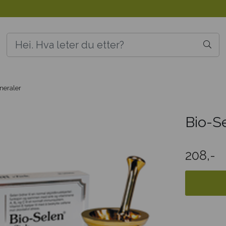
neraler
Bio-S
208,-