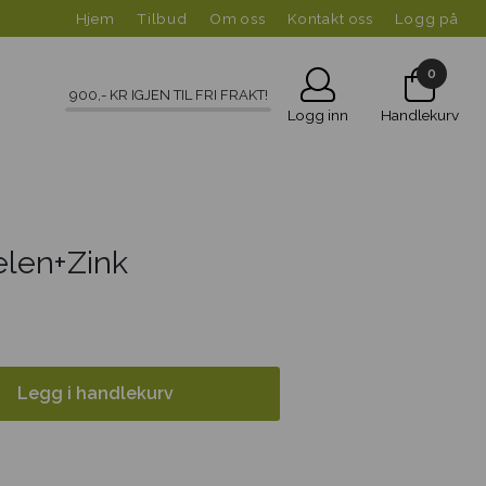
Hjem
Tilbud
Om oss
Kontakt oss
Logg på
0
900
,- KR IGJEN TIL FRI FRAKT!
Logg inn
Handlekurv
elen+Zink
Legg i handlekurv