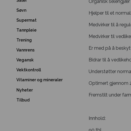
Såler
Organisk selengjær 
Søvn
Hjelper til et norm
Supermat
Medvirker til å regu
Tannpleie
Medvirker til vedlik
Trening
Er med på å beskytt
Vannrens
Bidrar til å vedlike
Vegansk
Vektkontroll
Understøtter norma
Vitaminer og mineraler
Optimert gjennom 2
Nyheter
Fremstilt under far
Tilbud
Innhold:
90 tbl