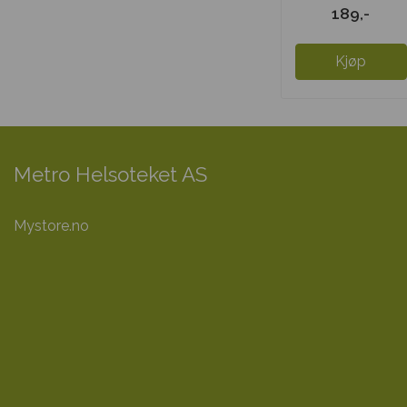
kapsler
189,-
Kjøp
Metro Helsoteket AS
Mystore.no