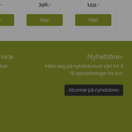
u/jern
liten
Trippel Omega
-
396,-
159,-
..
p
Kjøp
Kjøp
vice
Nyhetsbrev
lser
Meld deg på nyhetsbrevet vårt for å
få oppdateringer fra oss.
Abonner på nyhetsbrev