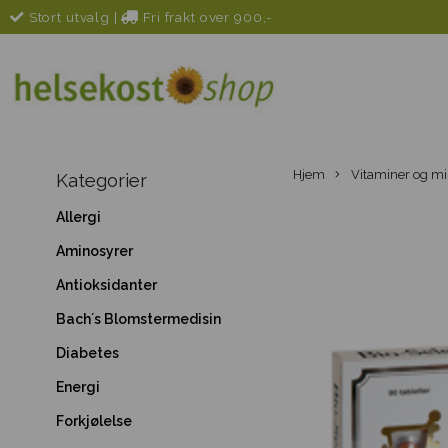
Stort utvalg
|
Fri frakt over 900,-
Hjem
Vitaminer og mi
Kategorier
Allergi
Aminosyrer
Antioksidanter
Bach´s Blomstermedisin
Diabetes
Energi
Forkjølelse