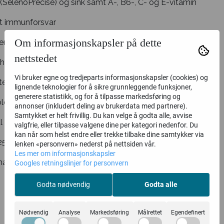
(SelenoPrecise) og sink samt A-, B6-, C- og E-vitamin
alt immunforsvar
Om informasjonskapsler på dette
lere den hormonelle aktivitet
nettstedet
ehold av hår og negler
Vi bruker egne og tredjeparts informasjonskapsler (cookies) og
e cellene mot oksidativt stress
lignende teknologier for å sikre grunnleggende funksjoner,
generere statistikk, og for å tilpasse markedsføring og
holde et normalt syn
annonser (inkludert deling av brukerdata med partnere).
Samtykket er helt frivillig. Du kan velge å godta alle, avvise
l syre/basebalanse
valgfrie, eller tilpasse valgene dine per kategori nedenfor. Du
kan når som helst endre eller trekke tilbake dine samtykker via
5 års forskning
lenken «personvern» nederst på nettsiden vår.
Les mer om informasjonskapsler
masøytisk kontroll
Googles retningslinjer for personvern
Godta nødvendig
Godta alle
Nødvendig
Analyse
Markedsføring
Målrettet
Egendefinert