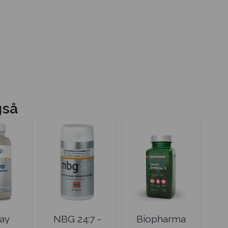
gså
ray
NBG 24:7 -
Biopharma