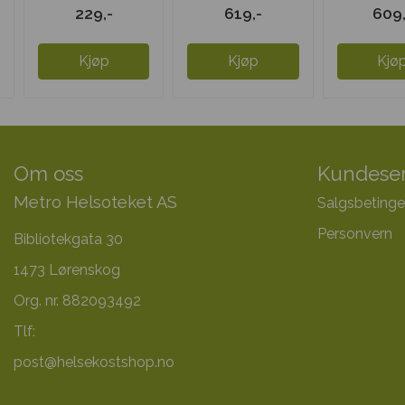
Gurkemeie
Spektro 
229,-
619,-
609,
med ...
250 .
Kjøp
Kjøp
Kjø
Om oss
Kundeser
Metro Helsoteket AS
Salgsbetinge
Personvern
Bibliotekgata 30
1473 Lørenskog
Org. nr. 882093492
Tlf:
post@helsekostshop.no