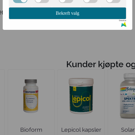
r
Bekreft valg
Drevet av
Kunder kjøpte o
Bioform
Lepicol kapsler
Sola