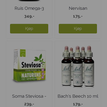
Ruis Omega-3
Nervisan
Selolje Extra ...
349,-
175,-
Kjøp
Kjøp
Soma Steviosa -
Bach's Beech 10 ml
Boks 25 gr - ...
239,-
179,-