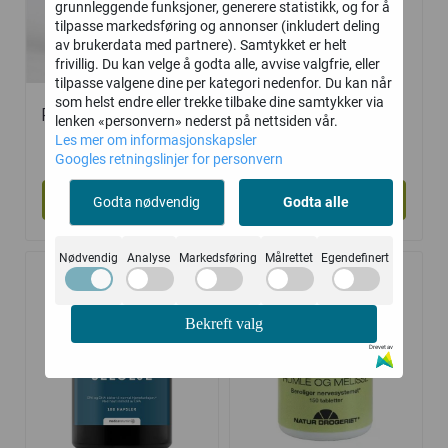
grunnleggende funksjoner, generere statistikk, og for å
tilpasse markedsføring og annonser (inkludert deling
av brukerdata med partnere). Samtykket er helt
frivillig. Du kan velge å godta alle, avvise valgfrie, eller
tilpasse valgene dine per kategori nedenfor. Du kan når
som helst endre eller trekke tilbake dine samtykker via
Ruis Selolje olimar
Solaray Mega B-
lenken «personvern» nederst på nettsiden vår.
250 ml
stress - 90 ...
Les mer om informasjonskapsler
299,-
175,-
Googles retningslinjer for personvern
Kjøp
Kjøp
Godta nødvendig
Godta alle
Nødvendig
Analyse
Markedsføring
Målrettet
Egendefinert
Bekreft valg
Drevet av