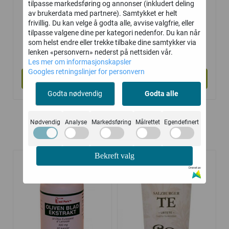
tilpasse markedsføring og annonser (inkludert deling
av brukerdata med partnere). Samtykket er helt
frivillig. Du kan velge å godta alle, avvise valgfrie, eller
tilpasse valgene dine per kategori nedenfor. Du kan når
Ester C 500 mg
Ester C
som helst endre eller trekke tilbake dine samtykker via
Brusetablett 1000
205,-
80,-
lenken «personvern» nederst på nettsiden vår.
Les mer om informasjonskapsler
mg
Googles retningslinjer for personvern
Kjøp
Kjøp
Godta nødvendig
Godta alle
Nødvendig
Analyse
Markedsføring
Målrettet
Egendefinert
Kunder kjøpte også
Bekreft valg
Drevet av