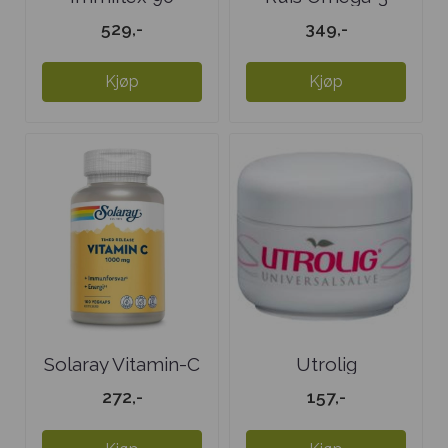
kapsler
Selolje Extra ...
529,-
349,-
Kjøp
Kjøp
Solaray Vitamin-C
Utrolig
1000 mg
Universalsalve 15
272,-
157,-
ml