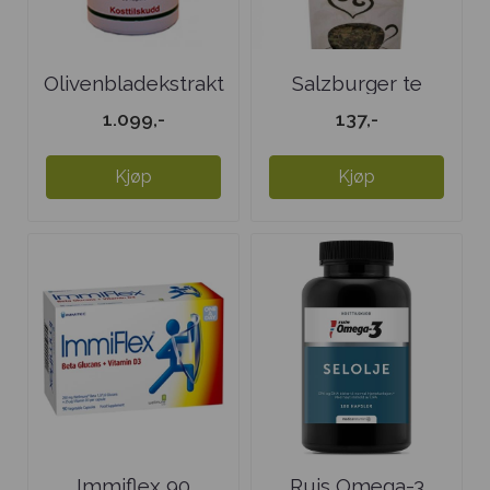
Olivenbladekstrakt
Salzburger te
East Park ...
1.099,-
137,-
Kjøp
Kjøp
Immiflex 90
Ruis Omega-3