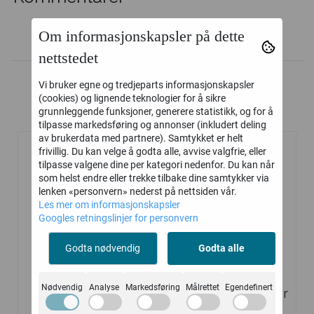
Om informasjonskapsler på dette
nettstedet
Vi bruker egne og tredjeparts informasjonskapsler
(cookies) og lignende teknologier for å sikre
grunnleggende funksjoner, generere statistikk, og for å
Kunder kjøpte også
tilpasse markedsføring og annonser (inkludert deling
av brukerdata med partnere). Samtykket er helt
frivillig. Du kan velge å godta alle, avvise valgfrie, eller
tilpasse valgene dine per kategori nedenfor. Du kan når
som helst endre eller trekke tilbake dine samtykker via
lenken «personvern» nederst på nettsiden vår.
Les mer om informasjonskapsler
Googles retningslinjer for personvern
Godta nødvendig
Godta alle
Nødvendig
Analyse
Markedsføring
Målrettet
Egendefinert
Kloster
Ren MSM Tabletter
peppermynte-te