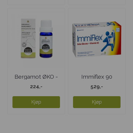
Bergamot ØKO -
Immiflex 90
eterisk olje
kapsler
224,-
529,-
Kjøp
Kjøp