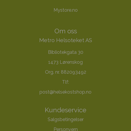
Mystore.no
Om oss
Metro Helsoteket AS
Bibliotekgata 30
1473 Lørenskog
Org. nr. 882093492
Tlf:
post@helsekostshop.no
Kundeservice
Salgsbetingelser
Personvern