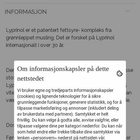
INFORMASJON
Lyprinol er et patentert fettsyre- kompleks fra
grønnleppet musling. Det er forsket på Lyprinol
internasjonalt i over 30 år.
Om informasjonskapsler på dette
Den patenterte produksjonsmetoden sikrer at alle disse
nettstedet
stoffene bevares i sin naturlige og opprinnelige form.
Lyprinol er et patentert kosttilskudd med mer enn 25
Vi bruker egne og tredjeparts informasjonskapsler
vitenskapelige undersøkelser som bekrefter at den kan
(cookies) og lignende teknologier for å sikre
være: Lindrende ved leddplager. Mildt smertestillende.
grunnleggende funksjoner, generere statistikk, og for å
tilpasse markedsføring og annonser (inkludert deling
av brukerdata med partnere). Samtykket er helt
frivillig. Du kan velge å godta alle, avvise valgfrie, eller
Dosering:
tilpasse valgene dine per kategori nedenfor. Du kan når
som helst endre eller trekke tilbake dine samtykker via
Første 3 mnd: 2 x 2 kapsler daglig. Deretter 1-4 kapsler
lenken «personvern» nederst på nettsiden vår.