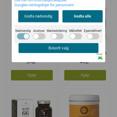
Googles retningslinjer for personvern
Godta nødvendig
Godta alle
Nødvendig
Analyse
Markedsføring
Målrettet
Egendefinert
Bekreft valg
Bio Life Bio
SHIFT Magnesium
Drevet av
Dophilus
- 120 ...
389,-
425,-
Kjøp
Kjøp