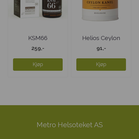
KSM66
Helios Ceylon
Ashwagandha 300
Kanel - stor
259,-
91,-
mg
Kjøp
Kjøp
Metro Helsoteket AS