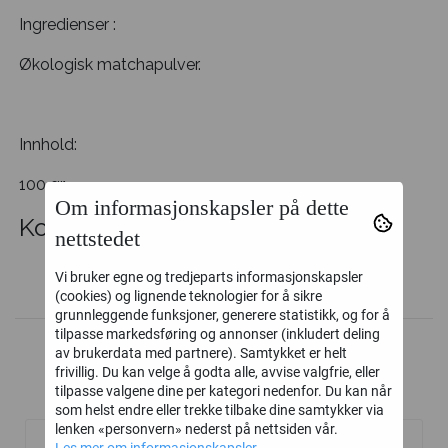
Ingredienser :
Økologisk matchapulver.
Innhold:
100 gr
Om informasjonskapsler på dette
Kommentarer
nettstedet
Vi bruker egne og tredjeparts informasjonskapsler
(cookies) og lignende teknologier for å sikre
grunnleggende funksjoner, generere statistikk, og for å
tilpasse markedsføring og annonser (inkludert deling
av brukerdata med partnere). Samtykket er helt
frivillig. Du kan velge å godta alle, avvise valgfrie, eller
tilpasse valgene dine per kategori nedenfor. Du kan når
Kunder kjøpte også
som helst endre eller trekke tilbake dine samtykker via
lenken «personvern» nederst på nettsiden vår.
Les mer om informasjonskapsler