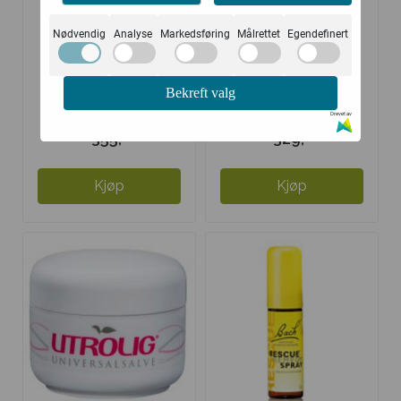
Nødvendig
Analyse
Markedsføring
Målrettet
Egendefinert
Bekreft valg
Agrosan med Tea
Agrosan
Drevet av
Tree-olje
355,-
329,-
Kjøp
Kjøp