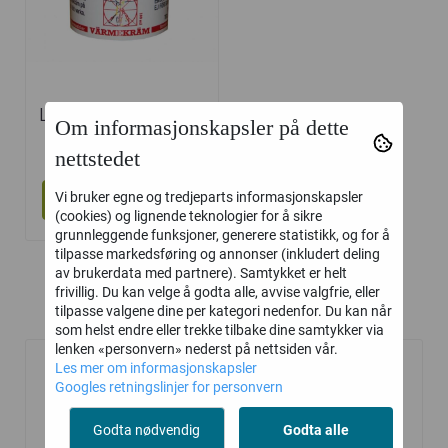
Linnex Varmekrem
Om informasjonskapsler på dette
359,-
nettstedet
Vi bruker egne og tredjeparts informasjonskapsler
Kjøp
(cookies) og lignende teknologier for å sikre
grunnleggende funksjoner, generere statistikk, og for å
tilpasse markedsføring og annonser (inkludert deling
av brukerdata med partnere). Samtykket er helt
frivillig. Du kan velge å godta alle, avvise valgfrie, eller
tilpasse valgene dine per kategori nedenfor. Du kan når
Kunder kjøpte også
som helst endre eller trekke tilbake dine samtykker via
lenken «personvern» nederst på nettsiden vår.
Les mer om informasjonskapsler
Googles retningslinjer for personvern
Godta nødvendig
Godta alle