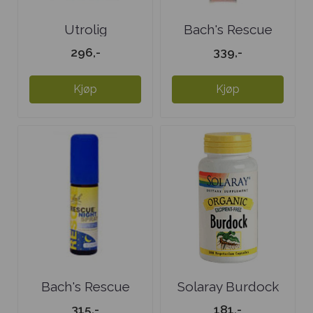
Utrolig
Bach's Rescue
Universalsalve 50
Remedy spray
296,-
339,-
ml
Kjøp
Kjøp
Bach's Rescue
Solaray Burdock
Night spray
315,-
181,-