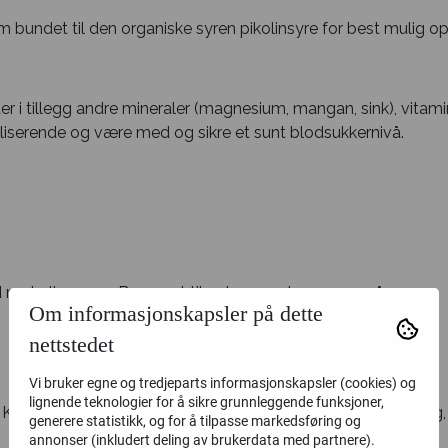
 bundet til den organiske syren pikolinsyre for best mulig op
r i tillegg andre mineraler (magnesium, mangan, sink), vitami
iliserende og være med og sikre et sunt blodsukkernivå.
mat eller vann. Beregnet til voksne og barn over 7 år.
Om informasjonskapsler på dette
nettstedet
Vi bruker egne og tredjeparts informasjonskapsler (cookies) og
lignende teknologier for å sikre grunnleggende funksjoner,
: Krom 125 mcg, Magnesium 75 mg, Mangan 2 mg, Sink 6 mg, Vi
generere statistikk, og for å tilpasse markedsføring og
annonser (inkludert deling av brukerdata med partnere).