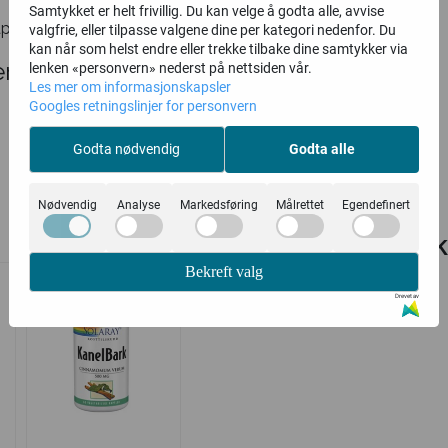
Samtykket er helt frivillig. Du kan velge å godta alle, avvise
psler
valgfrie, eller tilpasse valgene dine per kategori nedenfor. Du
kan når som helst endre eller trekke tilbake dine samtykker via
r
lenken «personvern» nederst på nettsiden vår.
Les mer om informasjonskapsler
Googles retningslinjer for personvern
Godta nødvendig
Godta alle
Nødvendig
Analyse
Markedsføring
Målrettet
Egendefinert
Relaterte produk
Bekreft valg
Drevet av