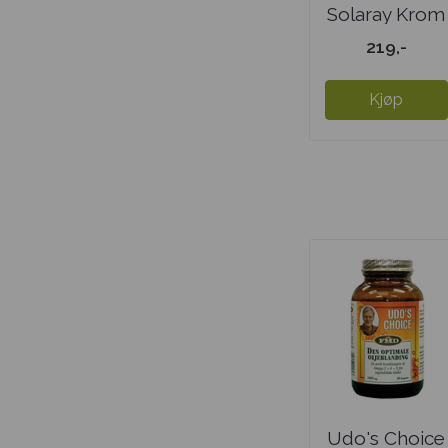
Solaray Krom
Pikolinat
219,-
Kjøp
Udo's Choice