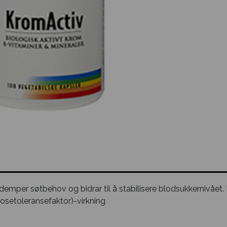
emper søtbehov og bidrar til å stabilisere blodsukkernivået.
osetoleransefaktor)-virkning