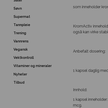
Såler
som inneholder krom
Søvn
Supermat
Tannpleie
KromActiv inneholde
også kan virke stab
Trening
Vannrens
Vegansk
Anbefalt dosering:
Vektkontroll
Vitaminer og mineraler
1 kapsel daglig med 
Nyheter
Tilbud
Innhold:
1 kapsel inneholder
mcg.