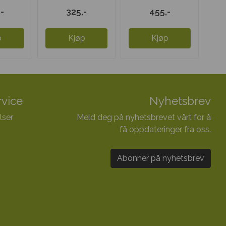
at 1:1
Cervagyn
kapsler
-
325,-
455,-
p
Kjøp
Kjøp
vice
Nyhetsbrev
lser
Meld deg på nyhetsbrevet vårt for å
få oppdateringer fra oss.
Abonner på nyhetsbrev