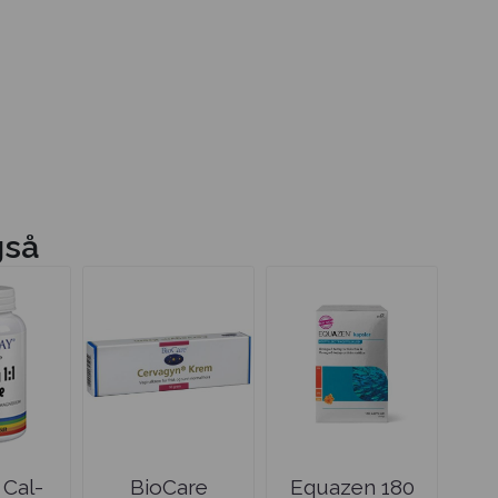
gså
 Cal-
BioCare
Equazen 180