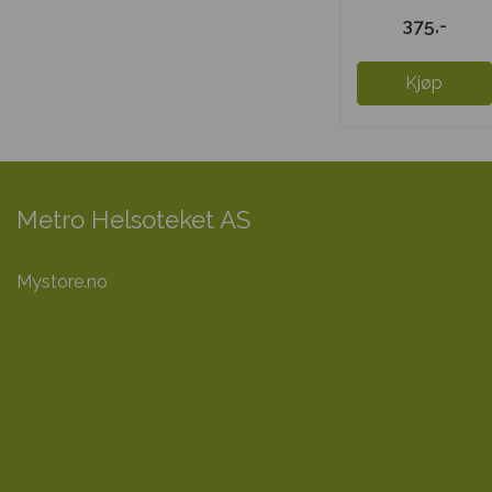
kapsler
375,-
Kjøp
Metro Helsoteket AS
Mystore.no