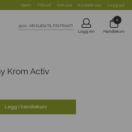
Hjem
Tilbud
Om oss
Kontakt oss
Logg på
0
900
,- KR IGJEN TIL FRI FRAKT!
Logg inn
Handlekurv
ay Krom Activ
Legg i handlekurv