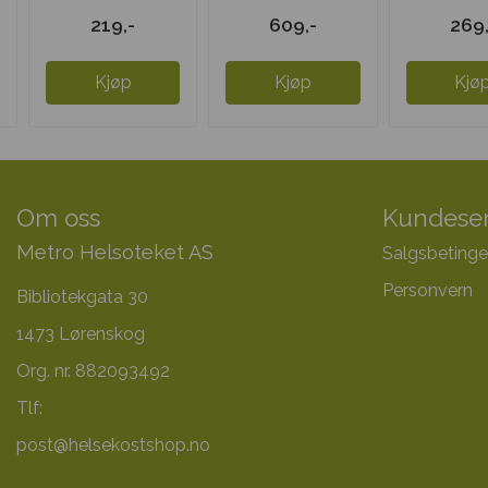
Pikolinat
Spektro
Mag Citr
219,-
609,-
269,
m/jern 250 ...
Kjøp
Kjøp
Kjø
Om oss
Kundeser
Metro Helsoteket AS
Salgsbetinge
Personvern
Bibliotekgata 30
1473 Lørenskog
Org. nr. 882093492
Tlf:
post@helsekostshop.no