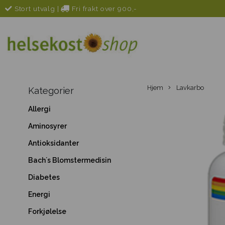
Stort utvalg
|
Fri frakt over 900,-
Hjem
Lavkarbo
Kategorier
Allergi
Aminosyrer
Antioksidanter
Bach´s Blomstermedisin
Diabetes
Energi
Forkjølelse