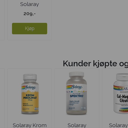
Solaray
Kanelbark
209,-
Kjøp
Kunder kjøpte o
Solaray Krom
Solaray
Solaray