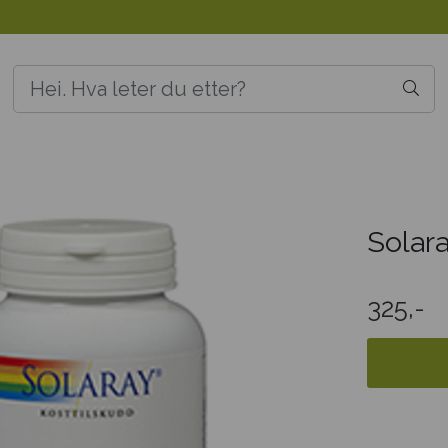
Solar
325,-