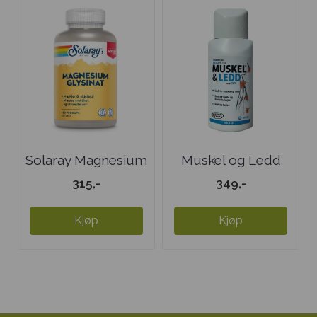
Solaray Magnesium
Muskel og Ledd
Glysinat
Mild
315,-
349,-
Kjøp
Kjøp