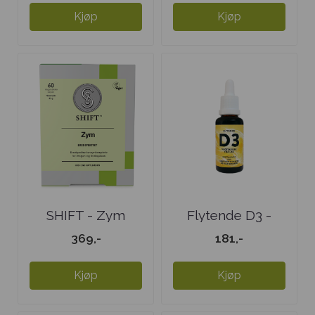
Kjøp
Kjøp
SHIFT - Zym
Flytende D3 -
vegansk
369,-
181,-
Kjøp
Kjøp