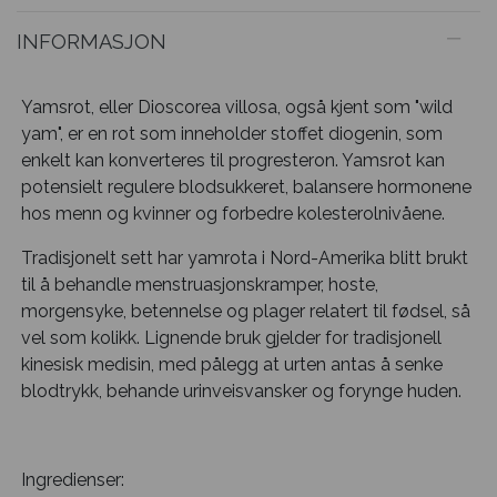
INFORMASJON
Yamsrot, eller Dioscorea villosa, også kjent som "wild
yam", er en rot som inneholder stoffet diogenin, som
enkelt kan konverteres til progresteron. Yamsrot kan
potensielt regulere blodsukkeret, balansere hormonene
hos menn og kvinner og forbedre kolesterolnivåene.
Tradisjonelt sett har yamrota i Nord-Amerika blitt brukt
til å behandle menstruasjonskramper, hoste,
morgensyke, betennelse og plager relatert til fødsel, så
vel som kolikk. Lignende bruk gjelder for tradisjonell
kinesisk medisin, med pålegg at urten antas å senke
blodtrykk, behande urinveisvansker og forynge huden.
Ingredienser: