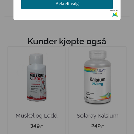
Bekreft valg
Drevet av
Kunder kjøpte også
Muskel og Ledd
Solaray Kalsium
Varmende
349,-
240,-