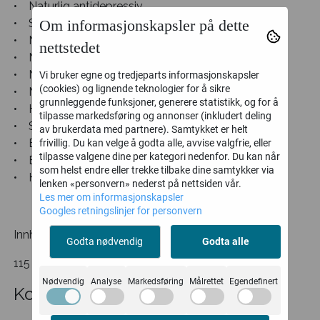
• Naturlig antidepressiv
Om informasjonskapsler på dette
• Stimulere stoffskiftet, skjoldbruskkjertelen
• Normalisere blodlevring og blodsukker
nettstedet
• Normalisere uregelmessig sykluser
• Normalisere nivået av sink og kobber
Vi bruker egne og tredjeparts informasjonskapsler
(cookies) og lignende teknologier for å sikre
• Normalisere oksygennivåer
grunnleggende funksjoner, generere statistikk, og for å
• Hindrer kreft i livmoren bryst og prostata
tilpasse markedsføring og annonser (inkludert deling
• Stimulere beindannelse
av brukerdata med partnere). Samtykket er helt
• Beskytte hud hår og negler
frivillig. Du kan velge å godta alle, avvise valgfrie, eller
tilpasse valgene dine per kategori nedenfor. Du kan når
• Beskytte prostata og hjertefunksjonen
som helst endre eller trekke tilbake dine samtykker via
• Hindre og forbedre osteoporose
lenken «personvern» nederst på nettsiden vår.
Les mer om informasjonskapsler
Googles retningslinjer for personvern
Innhold:
Godta nødvendig
Godta alle
115 gr
Nødvendig
Analyse
Markedsføring
Målrettet
Egendefinert
Kommentarer