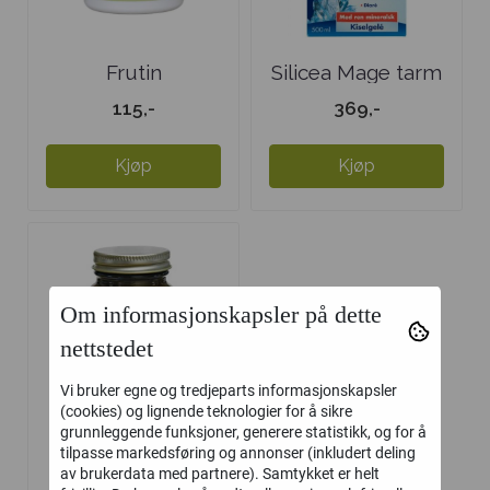
Frutin
Silicea Mage tarm
115,-
369,-
Kjøp
Kjøp
Om informasjonskapsler på dette
nettstedet
Vi bruker egne og tredjeparts informasjonskapsler
(cookies) og lignende teknologier for å sikre
grunnleggende funksjoner, generere statistikk, og for å
tilpasse markedsføring og annonser (inkludert deling
Udos Choice ...
av brukerdata med partnere). Samtykket er helt