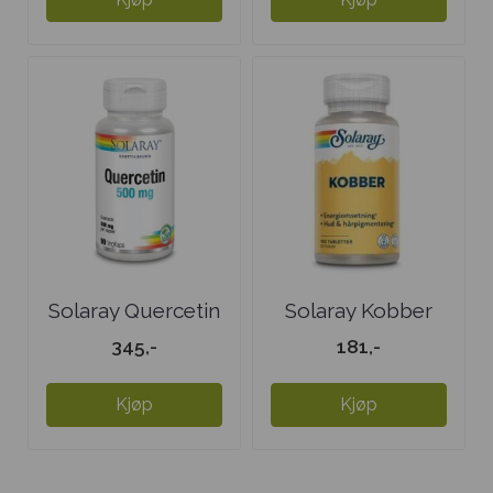
Solaray Quercetin
Solaray Kobber
500 mg
345,-
181,-
Kjøp
Kjøp