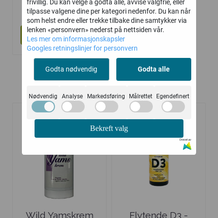
frivillig. Du kan velge å godta alle, avvise valgfrie, eller
615,-
tilpasse valgene dine per kategori nedenfor. Du kan når
som helst endre eller trekke tilbake dine samtykker via
lenken «personvern» nederst på nettsiden vår.
Kjøp
Les mer om informasjonskapsler
Googles retningslinjer for personvern
Godta nødvendig
Godta alle
Kunder kjøpte også
Nødvendig
Analyse
Markedsføring
Målrettet
Egendefinert
Bekreft valg
Drevet av
Wild Yamskrem
Flytende D3 -