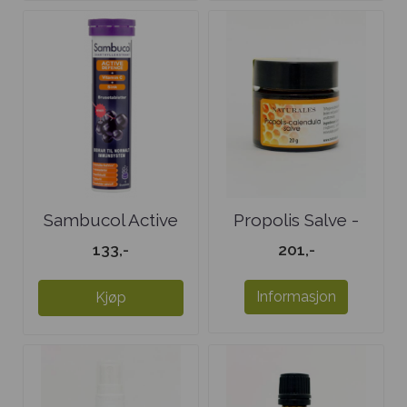
Sambucol Active
Propolis Salve -
Defence ...
UTSOLGT
133,-
201,-
Informasjon
Kjøp