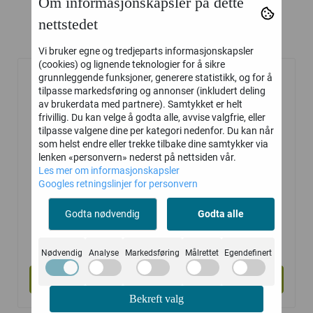
Om informasjonskapsler på dette
nettstedet
Relaterte produkter
Vi bruker egne og tredjeparts informasjonskapsler
(cookies) og lignende teknologier for å sikre
grunnleggende funksjoner, generere statistikk, og for å
tilpasse markedsføring og annonser (inkludert deling
av brukerdata med partnere). Samtykket er helt
frivillig. Du kan velge å godta alle, avvise valgfrie, eller
tilpasse valgene dine per kategori nedenfor. Du kan når
som helst endre eller trekke tilbake dine samtykker via
lenken «personvern» nederst på nettsiden vår.
Les mer om informasjonskapsler
Googles retningslinjer for personvern
Godta nødvendig
Godta alle
A.Vogel
A.Vogel
Echinaforce dråper
Echinaforce
195,-
222,-
Nødvendig
Analyse
Markedsføring
Målrettet
Egendefinert
Halsspray
Kjøp
Kjøp
Bekreft valg