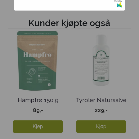
Drevet av
Kunder kjøpte også
Hampfrø 150 g
Tyroler Natursalve
liten
89,-
229,-
Kjøp
Kjøp