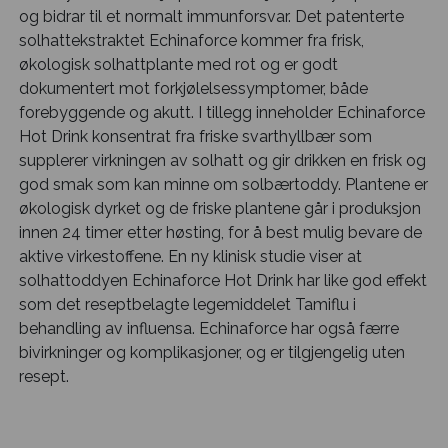
og bidrar til et normalt immunforsvar. Det patenterte
solhattekstraktet Echinaforce kommer fra frisk,
økologisk solhattplante med rot og er godt
dokumentert mot forkjølelsessymptomer, både
forebyggende og akutt. I tillegg inneholder Echinaforce
Hot Drink konsentrat fra friske svarthyllbær som
supplerer virkningen av solhatt og gir drikken en frisk og
god smak som kan minne om solbærtoddy. Plantene er
økologisk dyrket og de friske plantene går i produksjon
innen 24 timer etter høsting, for å best mulig bevare de
aktive virkestoffene. En ny klinisk studie viser at
solhattoddyen Echinaforce Hot Drink har like god effekt
som det reseptbelagte legemiddelet Tamiflu i
behandling av influensa. Echinaforce har også færre
bivirkninger og komplikasjoner, og er tilgjengelig uten
resept.