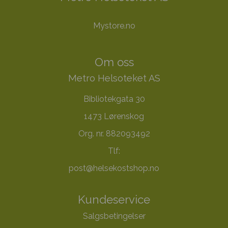
Mystore.no
Om oss
Metro Helsoteket AS
Bibliotekgata 30
1473 Lørenskog
Org. nr. 882093492
Tlf:
post@helsekostshop.no
Kundeservice
Salgsbetingelser