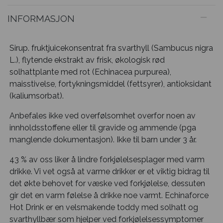
INFORMASJON
Sirup. fruktjuicekonsentrat fra svarthyll (Sambucus nigra
L.), flytende ekstrakt av frisk, økologisk rød
solhattplante med rot (Echinacea purpurea),
maisstivelse, fortykningsmiddel (fettsyrer), antioksidant
(kaliumsorbat).
Anbefales ikke ved overfølsomhet overfor noen av
innholdsstoffene eller til gravide og ammende (pga
manglende dokumentasjon). Ikke til barn under 3 år.
43 % av oss liker å lindre forkjølelsesplager med varm
drikke. Vi vet også at varme drikker er et viktig bidrag til
det økte behovet for væske ved forkjølelse, dessuten
gir det en varm følelse å drikke noe varmt. Echinaforce
Hot Drink er en velsmakende toddy med solhatt og
svarthyllbær som hjelper ved forkjølelsessymptomer