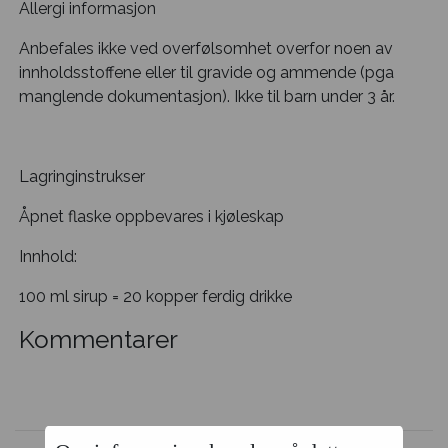
Allergi informasjon
Anbefales ikke ved overfølsomhet overfor noen av
innholdsstoffene eller til gravide og ammende (pga
manglende dokumentasjon). Ikke til barn under 3 år.
Lagringinstrukser
Åpnet flaske oppbevares i kjøleskap
Innhold:
100 ml sirup = 20 kopper ferdig drikke
Kommentarer