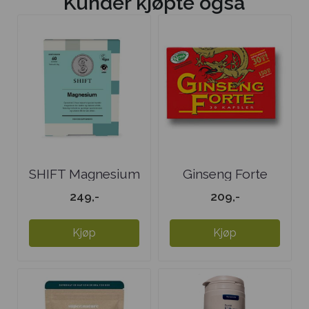
Kunder kjøpte også
SHIFT Magnesium
Ginseng Forte
- 60 ...
249,-
209,-
Kjøp
Kjøp