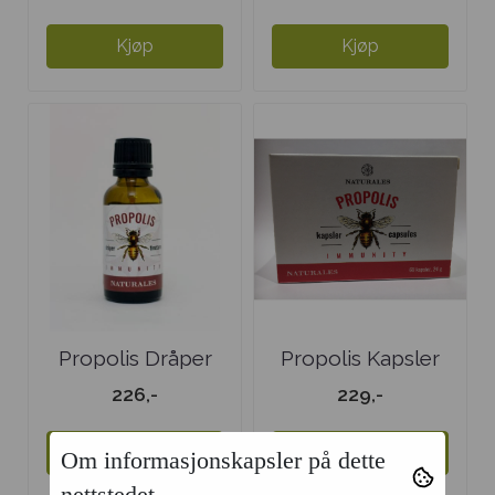
Kjøp
Kjøp
Propolis Dråper
Propolis Kapsler
226,-
229,-
Kjøp
Kjøp
Om informasjonskapsler på dette
nettstedet