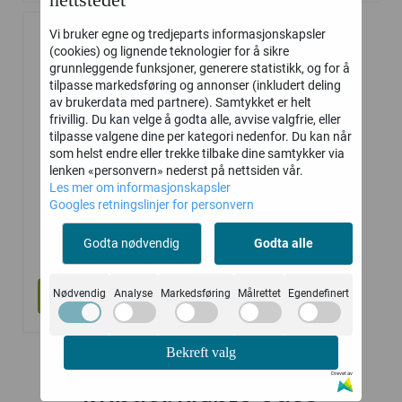
Vi bruker egne og tredjeparts informasjonskapsler
(cookies) og lignende teknologier for å sikre
grunnleggende funksjoner, generere statistikk, og for å
tilpasse markedsføring og annonser (inkludert deling
av brukerdata med partnere). Samtykket er helt
frivillig. Du kan velge å godta alle, avvise valgfrie, eller
tilpasse valgene dine per kategori nedenfor. Du kan når
som helst endre eller trekke tilbake dine samtykker via
lenken «personvern» nederst på nettsiden vår.
Les mer om informasjonskapsler
Googles retningslinjer for personvern
PROPS
Sugetabeletter
Godta nødvendig
Godta alle
158,-
Nødvendig
Analyse
Markedsføring
Målrettet
Egendefinert
Kjøp
Bekreft valg
Drevet av