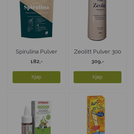
Spirulina Pulver
Zeolitt Pulver 300
gr
182,-
309,-
Kjøp
Kjøp