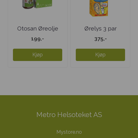
Otosan Øreolje
Ørelys 3 par
199,-
375,-
Kjøp
Kjøp
Metro Helsoteket AS
Mystore.no