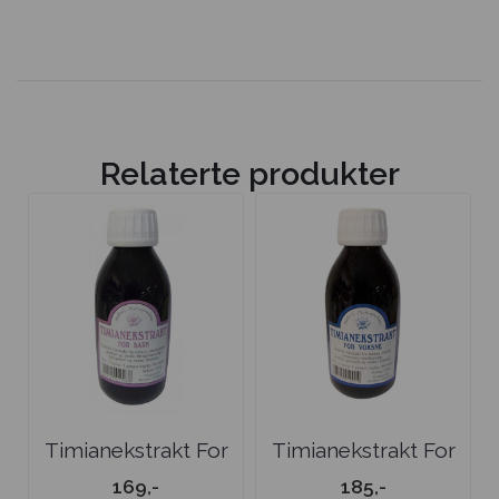
Relaterte produkter
Timianekstrakt For
Timianekstrakt For
Barn
Voksne
169,-
185,-