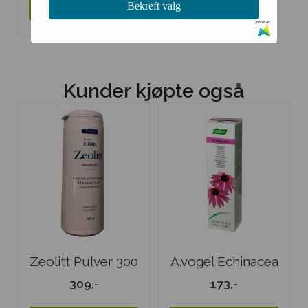
Bekreft valg
Kjøp
Drevet av
Kunder kjøpte også
Zeolitt Pulver 300
A.vogel Echinacea
gr
Tannkrem
309,-
173,-