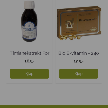
Timianekstrakt For
Bio E-vitamin - 240
Voksne
mg
185,-
195,-
Kjøp
Kjøp