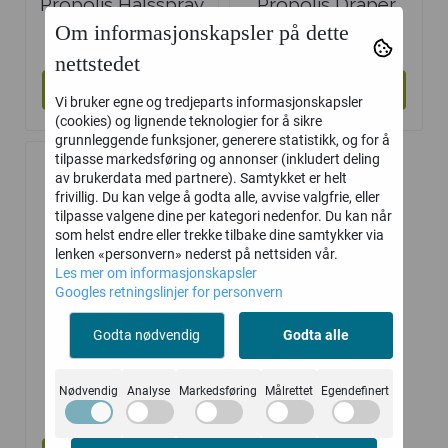
Propolis Halsspray
Propolis Dråper
Om informasjonskapsler på dette
239,-
226,-
nettstedet
Kjøp
Kjøp
Vi bruker egne og tredjeparts informasjonskapsler
(cookies) og lignende teknologier for å sikre
grunnleggende funksjoner, generere statistikk, og for å
tilpasse markedsføring og annonser (inkludert deling
av brukerdata med partnere). Samtykket er helt
frivillig. Du kan velge å godta alle, avvise valgfrie, eller
tilpasse valgene dine per kategori nedenfor. Du kan når
som helst endre eller trekke tilbake dine samtykker via
lenken «personvern» nederst på nettsiden vår.
Les mer om informasjonskapsler
Googles retningslinjer for personvern
Godta nødvendig
Godta alle
PROPS
Nødvendig
Analyse
Markedsføring
Målrettet
Egendefinert
Sugetabeletter
158,-