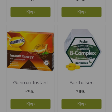
Kjøp
Kjøp
Gerimax Instant
Berthelsen
Energy
Vegetamin ...
205,-
199,-
Kjøp
Kjøp