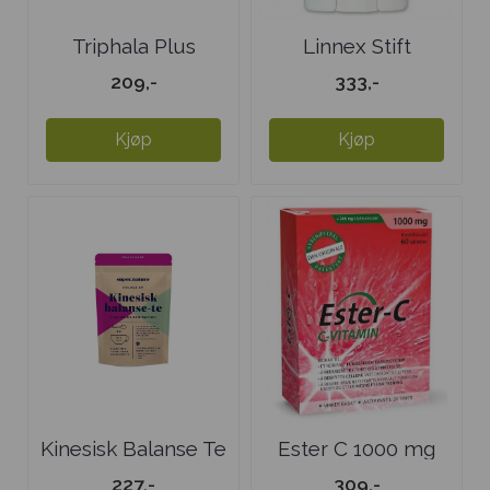
Triphala Plus
Linnex Stift
209,-
333,-
Kjøp
Kjøp
Kinesisk Balanse Te
Ester C 1000 mg
227,-
309,-