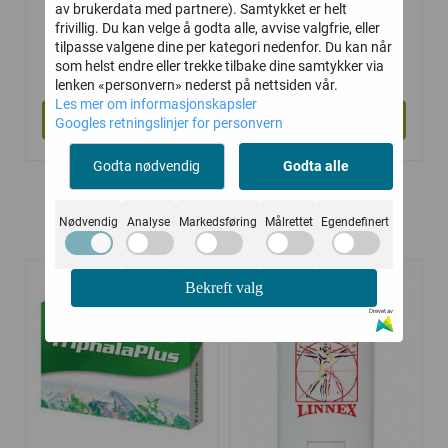
av brukerdata med partnere). Samtykket er helt
frivillig. Du kan velge å godta alle, avvise valgfrie, eller
Muskel og Ledd
Romega
tilpasse valgene dine per kategori nedenfor. Du kan når
Varmende
349,-
519,-
som helst endre eller trekke tilbake dine samtykker via
lenken «personvern» nederst på nettsiden vår.
Les mer om informasjonskapsler
Kjøp
Kjøp
Googles retningslinjer for personvern
Godta nødvendig
Godta alle
Nødvendig
Analyse
Markedsføring
Målrettet
Egendefinert
Kunder kjøpte også
Bekreft valg
Drevet av