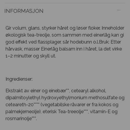
INFORMASJON
Gir volum, glans, styrker håret og løser floker. Inneholder
økologisk tea-treolje, som sammen med einerlåg kan gi
god effekt ved flassplager, sår hodebunn o.l.Bruk: Etter
hårvask, masser Einerlåg balsam inn i håret, la det virke
1–2 minutter og skyll ut.
Ingredienser:
Ekstrakt av einer og einebær**, cetearyl alkohol,
dipalmitoylethyl hydroxyethylmonium methosulfate og
ceteareth-20**** (vegetabilske råvarer er fra kokos og
palmekjerneolje), eterisk Tea-treeolje***, vitamin-E og
rosmarinolje***.