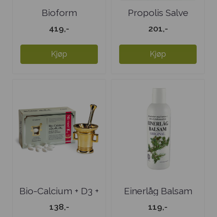
Bioform
Propolis Salve
Gurkemeie
419,-
201,-
m/vitamin ...
Kjøp
Kjøp
Bio-Calcium + D3 +
Einerlåg Balsam
K1 + K2
original ...
138,-
119,-