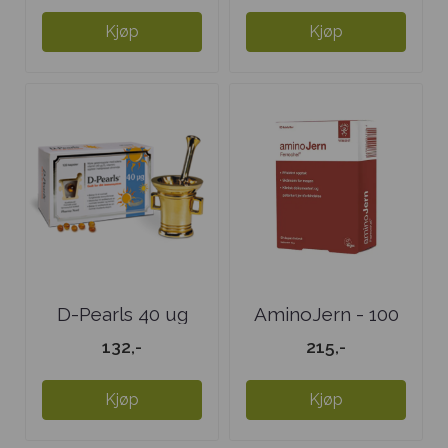
Kjøp
Kjøp
D-Pearls 40 ug
AminoJern - 100
tabletter
132,-
215,-
Kjøp
Kjøp