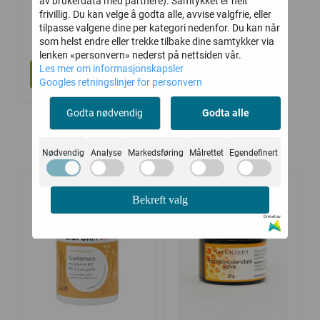
av brukerdata med partnere). Samtykket er helt
Einerlåg sjampo
frivillig. Du kan velge å godta alle, avvise valgfrie, eller
tilpasse valgene dine per kategori nedenfor. Du kan når
Tea-Tree
119,-
som helst endre eller trekke tilbake dine samtykker via
lenken «personvern» nederst på nettsiden vår.
Les mer om informasjonskapsler
Kjøp
Googles retningslinjer for personvern
Godta nødvendig
Godta alle
Nødvendig
Analyse
Markedsføring
Målrettet
Egendefinert
Kunder kjøpte også
Bekreft valg
Drevet av