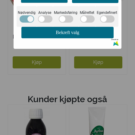
Nødvendig
Analyse
Markedsføring
Målrettet
Egendefinert
Bekreft valg
Kingfisher fennikel
Kingfisher kull
Drevet av
m/fluor ...
u/fluor ...
104,-
104,-
Kjøp
Kjøp
Kunder kjøpte også