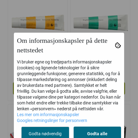
Om informasjonskapsler på dette
nettstedet
Kingfisher baking
Kingfisher mint
Vi bruker egne og tredjeparts informasjonskapsler
(cookies) og lignende teknologier for å sikre
soda ...
m/fluor ...
104,-
104,-
grunnleggende funksjoner, generere statistikk, og for å
tilpasse markedsføring og annonser (inkludert deling
av brukerdata med partnere). Samtykket er helt
Kjøp
Kjøp
frivillig. Du kan velge å godta alle, avvise valgfrie, eller
tilpasse valgene dine per kategori nedenfor. Du kan når
som helst endre eller trekke tilbake dine samtykker via
lenken «personvern» nederst på nettsiden vår.
Les mer om informasjonskapsler
Googles retningslinjer for personvern
Godta nødvendig
Godta alle