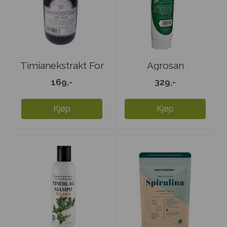
Timianekstrakt For
Agrosan
Barn
169,-
329,-
Kjøp
Kjøp