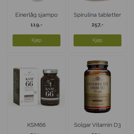
Einerlåg sjampo
Spirulina tabletter
Tea-Tree
119,-
257,-
Kjøp
Kjøp
KSM66
Solgar Vitamin D3
Ashwagandha 300
1000 ie (25 ...